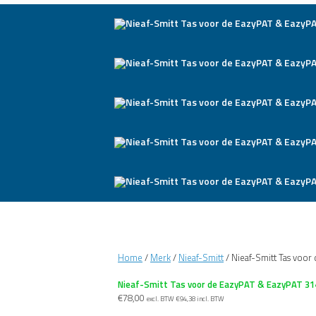
Home
/
Merk
/
Nieaf-Smitt
/ Nieaf-Smitt Tas voor
Nieaf-Smitt Tas voor de EazyPAT & EazyPAT 31
€
78,00
excl. BTW
€
94,38
incl. BTW