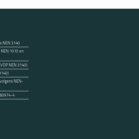
ns NEN 3140
ens NEN 1010 en
 (VOP NEN 3140)
3140)
 volgens NEN-
 60974-4