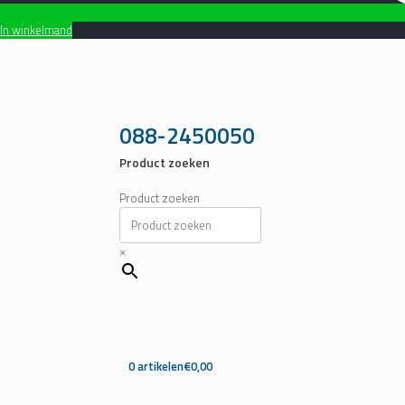
In winkelmand
Ga
naar
de
inhoud
088-2450050
Product zoeken
Product zoeken
×
0 artikelen
€0,00