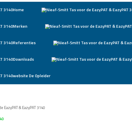
Home
Merken
Referenties
Downloads
website De Opleider
 de EazyPAT & EazyPAT 3140
40