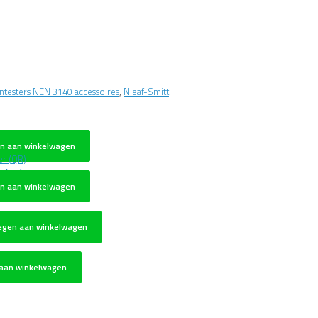
ntesters NEN 3140 accessoires
,
Nieaf-Smitt
n aan winkelwagen
r (QR)
n aan winkelwagen
egen aan winkelwagen
aan winkelwagen