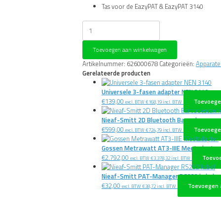
Tas voor de EazyPAT & EazyPAT 3140
Nieaf-
Smitt
Tas
Toevoegen aan winkelwagen
voor
de
Artikelnummer:
626000678
Categorieën:
Apparate
EazyPAT
Gerelateerde producten
&
EazyPAT
Universele 3-fasen adapter NEN 3140
3140
€
139,00
Toevoege
excl. BTW
€
168,19
incl. BTW
aantal
Nieaf-Smitt 2D Bluetooth Barcodescanne
€
599,00
Toevoege
excl. BTW
€
724,79
incl. BTW
Gossen Metrawatt AT3-IIIE Meetadapter
€
2.792,00
Toevo
excl. BTW
€
3.378,32
incl. BTW
Nieaf-Smitt PAT-Manager RS232 kabel
€
32,00
Toevoegen 
excl. BTW
€
38,72
incl. BTW