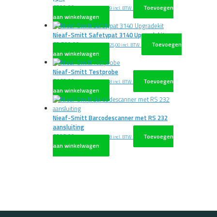
€
599,00
Toevoegen
excl. BTW
€
724,79
incl. BTW
aan winkelwagen
Nieaf-Smitt Safetypat 3140 Upgradekit
€
2.500,00
Toevoegen
excl. BTW
€
3.025,00
incl. BTW
aan winkelwagen
Nieaf-Smitt Testprobe
€
168,00
Toevoegen
excl. BTW
€
203,28
incl. BTW
aan winkelwagen
Nieaf-Smitt Barcodescanner met RS 232
aansluiting
€
398,00
Toevoegen
excl. BTW
€
481,58
incl. BTW
aan winkelwagen