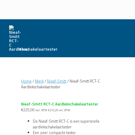
Menu
Home
/
Merk
/
Nieaf-Smitt
/ Nieaf-Smitt RCT-C
Aardlekschakelaartester
Nieaf-Smitt RCT-C Aardlekschakelaartester
€
225,00
excl. BTW
€
272,25
incl. BTW
De Nieaf-Smitt RCT-C is een supersnelle
aardlekschakelaartester
Een zeer compacte tester