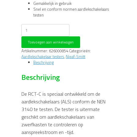
Gemakkelijk in gebruik
Snel en conform normen aardlekschakelaars
testen
Nieaf-
Smitt
RCT-
Toevoegen aan winkelwagen
C
Aardlekschakelaartester
Artikelnummer:
626000854
Categorieën:
aantal
Aardlekschakelaar testers
,
Nieaf-Smitt
Beschrijving
Beschrijving
De RCT-C is speciaal ontwikkeld om de
aardlekschakelaars (ALS) conform de NEN
3140 te testen. De tester is uitermate
geschikt om aardlekschakelaars van
zwerfkasten te controleren op
aanspreekstroom en -tijd.