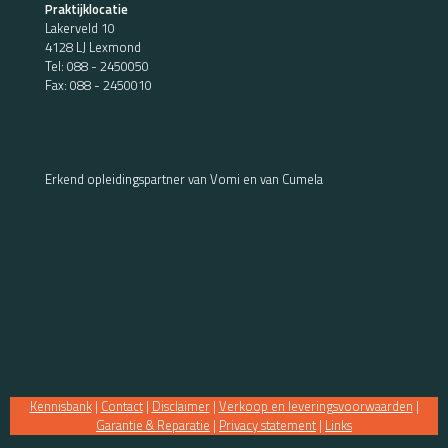
Praktijklocatie
Lakerveld 10
4128 LJ Lexmond
Tel:
088 - 2450050
Fax: 088 - 2450010
Erkend opleidingspartner van Vomi en van Cumela
Kennisbank
|
Contact
|
Disclaimer
|
Verkoop en leveringsvoorwaarden
|
Garantie & Reparatie
|
Privacy statement
|
Links