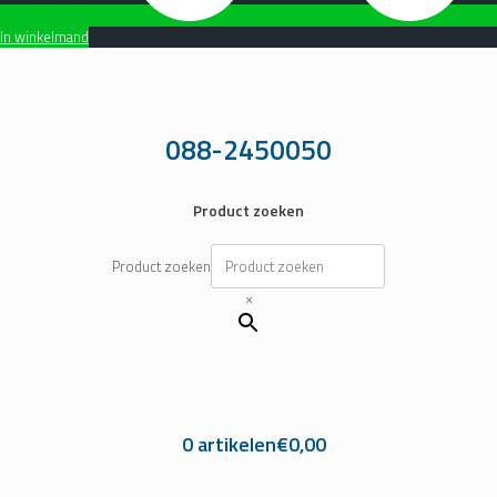
In winkelmand
Ga
naar
de
inhoud
088-2450050
Product zoeken
Product zoeken
×
0 artikelen
€0,00