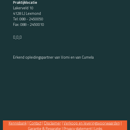
Praktijklocatie
Lakerveld 10
4128 LJ Lexmond
Tel:
088 - 2450050
Fax: 088 - 2450010
Erkend opleidingspartner van Vomi en van Cumela
Kennisbank
|
Contact
|
Disclaimer
|
Verkoop en leveringsvoorwaarden
|
Garantie & Reparatie
|
Privacy statement
|
Links