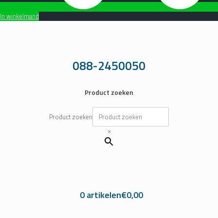
In winkelmand
Ga
naar
de
inhoud
088-2450050
Product zoeken
Product zoeken
×
0 artikelen
€0,00