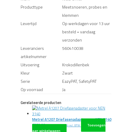
Producttype
Meetsnoeren, probes en
klemmen
Levertijd
Op werkdagen voor 13 uur
besteld = vandaag
verzonden
Leveranciers
560410038
artikelnummer
Uitvoering
Krokodillenbek
Kleur
Zwart
Serie
EazyPAT, SafetyPAT
Op voorraad
Ja
Gerelateerde producten
Metrel A1207 Driefasenadapter voor NEN 3140
€
389,00
Toevoegen
excl. BTW
€
470,69
incl. BTW
aan winkelwagen