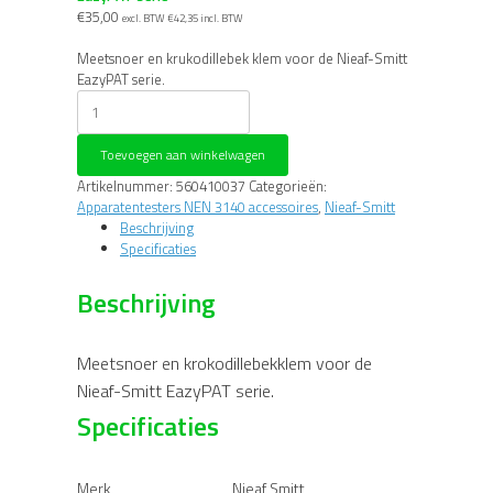
€
35,00
excl. BTW
€
42,35
incl. BTW
Meetsnoer en krukodillebek klem voor de Nieaf-Smitt
EazyPAT serie.
Nieaf-
Smitt
Meetsnoer
Toevoegen aan winkelwagen
en
Krokodillebek
Artikelnummer:
560410037
Categorieën:
klem
Apparatentesters NEN 3140 accessoires
,
Nieaf-Smitt
EazyPAT
Beschrijving
serie
Specificaties
aantal
Beschrijving
Meetsnoer en krokodillebekklem voor de
Nieaf-Smitt EazyPAT serie.
Specificaties
Merk
Nieaf Smitt