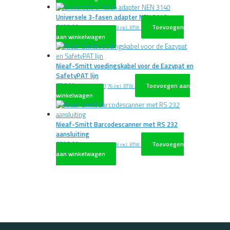
Universele 3-fasen adapter NEN 3140
€
139,00
Toevoegen
excl. BTW
€
168,19
incl. BTW
aan winkelwagen
Nieaf-Smitt voedingskabel voor de Eazypat en
SafetyPAT lijn
€
56,00
Toevoegen aan
excl. BTW
€
67,76
incl. BTW
winkelwagen
Nieaf-Smitt Barcodescanner met RS 232
aansluiting
€
398,00
Toevoegen
excl. BTW
€
481,58
incl. BTW
aan winkelwagen