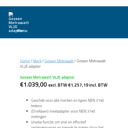
Menu
Home
/
Merk
/
Gossen Metrawatt
/ Gossen Metrawatt
VL2E adapter
Gossen Metrawatt VL2E adapter
€
1.039,00
excl. BTW
€
1.257,19
incl. BTW
Geschikt voor alle merken en typen NEN 3140
testers
(Driefasen) meetadapter voor NEN 3140
metingen
Unieke functie om snel en effectief
verlengsnoeren en haspels te meten door het