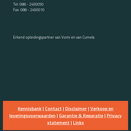
Tel:
088 - 2450050
Fax: 088 - 2450010
Erkend opleidingspartner van Vomi en van Cumela
Kennisbank
|
Contact
|
Disclaimer
|
Verkoop en
leveringsvoorwaarden
|
Garantie & Reparatie
|
Privacy
statement
|
Links