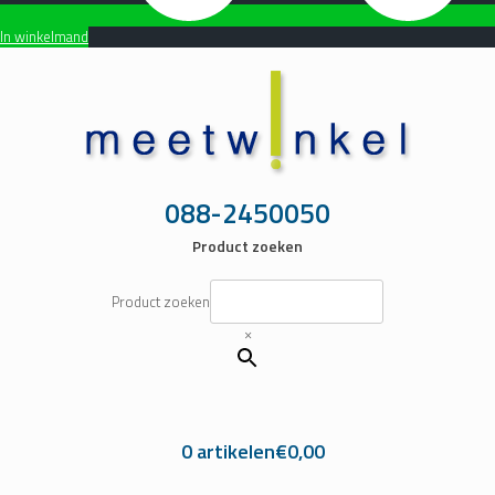
In winkelmand
Ga
naar
de
inhoud
088-2450050
Product zoeken
Product zoeken
×
0 artikelen
€0,00