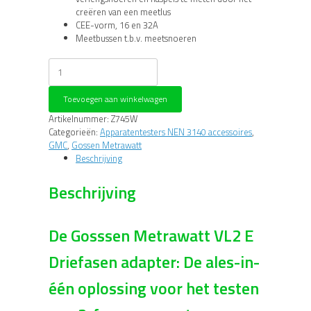
creëren van een meetlus
CEE-vorm, 16 en 32A
Meetbussen t.b.v. meetsnoeren
Gossen
Metrawatt
VL2E
Toevoegen aan winkelwagen
adapter
aantal
Artikelnummer:
Z745W
Categorieën:
Apparatentesters NEN 3140 accessoires
,
GMC
,
Gossen Metrawatt
Beschrijving
Beschrijving
De Gosssen Metrawatt VL2 E
Driefasen adapter: De ales-in-
één oplossing voor het testen