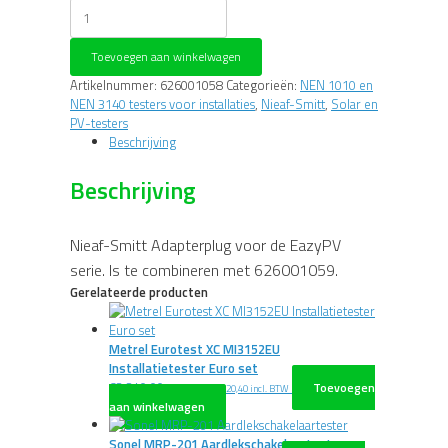
Nieaf-
Smitt
Adapter
Toevoegen aan winkelwagen
plug
(T-
Artikelnummer:
626001058
Categorieën:
NEN 1010 en
adapter)
NEN 3140 testers voor installaties
,
Nieaf-Smitt
,
Solar en
aantal
PV-testers
Beschrijving
Beschrijving
Nieaf-Smitt Adapterplug voor de EazyPV
serie. Is te combineren met 626001059.
Gerelateerde producten
Metrel Eurotest XC MI3152EU
Installatietester Euro set
€
3.240,00
Toevoegen
excl. BTW
€
3.920,40
incl. BTW
aan winkelwagen
Sonel MRP-201 Aardlekschakelaartester