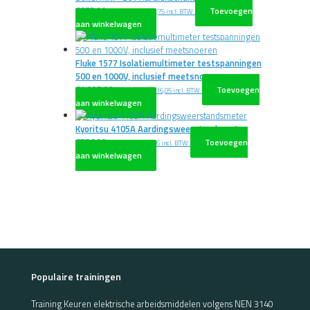
€
875,00
Toevoegen
excl. BTW
€
1.058,75
incl. BTW
aan winkelwagen
Fluke 1577 Isolatiemultimeter testspanningen
500 en 1000V, inclusief meetsnoeren
€
1.005,00
Toevoegen
excl. BTW
€
1.216,05
incl. BTW
aan winkelwagen
Kyoritsu 4105A Aardingsweerstandsmeter
€
576,00
Toevoegen
excl. BTW
€
696,96
incl. BTW
aan winkelwagen
Populaire trainingen
Training Keuren elektrische arbeidsmiddelen volgens NEN 3140