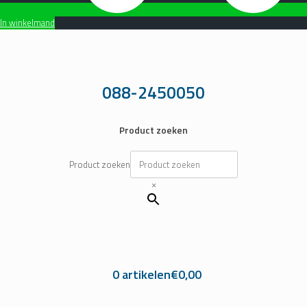
In winkelmand
Ga
naar
de
inhoud
088-2450050
Product zoeken
Product zoeken
×
0 artikelen
€0,00