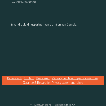
Fax: 088 - 2450010
Erkend opleidingspartner van Vomi en van Cumela
Kennisbank
|
Contact
|
Disclaimer
|
Verkoop en leveringsvoorwaarden
|
Garantie & Reparatie
|
Privacy statement
|
Links
© - Meetwinkel.nl - Realisatie
de-lijn.nl