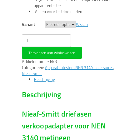
apparatentester
Alleen voor testdoeleinden
Variant
Wissen
Nieaf-
Smitt
400V
Toevoegen aan winkelwagen
Verloopadapter
NEN
Artikelnummer:
N/B
3140
Categorieën:
Apparatentesters NEN 3140 accessoires
,
(vier
Nieaf-Smitt
en
Beschrijving
vijfpolig)
aantal
Beschrijving
Nieaf-Smitt driefasen
verkoopadapter voor NEN
3140 metingen