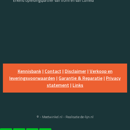
Erkend opleidingspartner van Vomi en van Cumela
Kennisbank
|
Contact
|
Disclaimer
|
Verkoop en
leveringsvoorwaarden
|
Garantie & Reparatie
|
Privacy
statement
|
Links
© - Meetwinkel.nl - Realisatie
de-lijn.nl