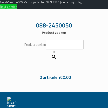
Nieaf-Smitt 400V Verloopadapter NEN 3140 (vier en vijfpolig)
Bekijk opties
Ga
naar
de
088-2450050
inhoud
Product zoeken
Product zoeken
×
0 artikelen
€0,00