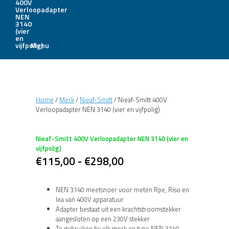
Menu
Home
/
Merk
/
Nieaf-Smitt
/ Nieaf-Smitt 400V
Verloopadapter NEN 3140 (vier en vijfpolig)
Nieaf-Smitt 400V Verloopadapter NEN 3140 (vier en
vijfpolig)
Prijsklasse:
€
115,00
-
€
298,00
€115,00
tot
NEN 3140 meetsnoer voor meten Rpe, Riso en
Iea van 400V apparatuur
€298,00
Adapter bestaat uit een krachtstroomstekker
aangesloten op een 230V stekker
Te gebruiken bij elk merk en type NEN 3140