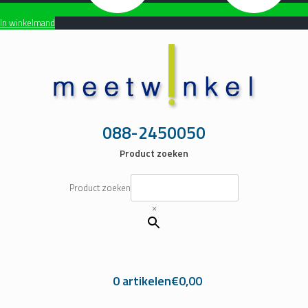
In winkelmand
Ga
naar
de
inhoud
088-2450050
Product zoeken
Product zoeken
×
0 artikelen
€0,00