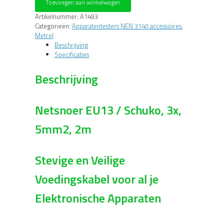
Toevoegen aan winkelwagen
naar
Schuko
Artikelnummer:
A1493
aantal
Categorieën:
Apparatentesters NEN 3140 accessoires
,
Metrel
Beschrijving
Specificaties
Beschrijving
Netsnoer EU13 / Schuko, 3x,
5mm2, 2m
Stevige en Veilige
Voedingskabel voor al je
Elektronische Apparaten