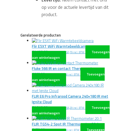
op voor de actuele levertijd van dit
product.
Gerelateerde producten
Flir E5XT WiFi Warmtebeeldcamera
€
1.199,00
Toevoegen
excl. BTW
€
1.450,79
incl. BTW
aan winkelwagen
Fluke 566 IR en contact Thermometer
€
668,00
Toevoegen
excl. BTW
€
808,28
incl. BTW
aan winkelwagen
FLIR E6 Pro Infrarood Camera 240×180 IR met
Ignite Cloud
€
1.949,00
Toevoegen
excl. BTW
€
2.358,29
incl. BTW
aan winkelwagen
FLIR TG54-2 Spot IR Thermometer 20:1
€
179,00
Toevoegen
excl. BTW
€
216,59
incl. BTW