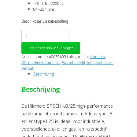
-40°C tot 2200°C
8°+25° lens
Beschikbaar via nabestelling
Hikmicro
SP60H-
L8/25
Toevoegen aan winkelwagen
IR
camera
Artikelnummer:
40063403
Categorieën:
Hikmicro
,
aantal
Warmtebeeld camera’s
,
Warmtebeeld, temperatuur en
klimaat
Beschrijving
Beschrijving
De Hikmicro SP60H-L8/25 high-performance
handzame infrarood camera met lenstype L8
en lenstype L25 is ideaal voor industriële,
voorspellende, olie- en gas- en nutsbedrijf
onderhoud en inspecties. De Hikmicro SP60