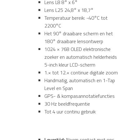
Lens L8 8° x 6°
Lens L25 24,8° x 18,7°
Temperatuur bereik: -40°C tot
2200°C
Het 90° draaibare scherm en het
180° draaibare lensontwerp
1024 × 768 OLED elektronische
zoeker en automatisch helderheids
5-inch kleur LCD-scherm
1.× tot 12.× continue digitale zoom
Handmatig, automatisch en 1-Tap
Level en Span
GPS- & kompasannotatiefuncties
30 Hz beeldfrequentie
Tot 4 uur continu gebruik
Levertijd:
Neem contact met ons