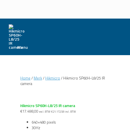
Menu
Home
/
Merk
/
Hikmicro
/ Hikmicro SP60H-L8/25 IR
camera
Hikmicro SP60H-L8/25 IR camera
€
17.498,00
excl. BTW
€
21.172,58
incl. BTW
640×480 pixels
30Hz