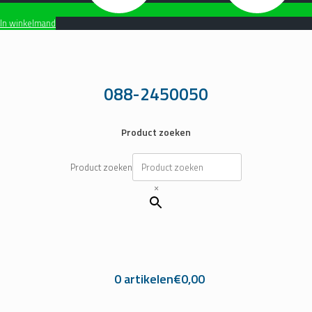
In winkelmand
Ga
naar
de
inhoud
088-2450050
Product zoeken
Product zoeken
×
0 artikelen
€0,00