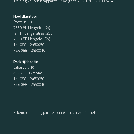
Training keuren lasapparatuur volgens NEN-EN-IEC 60974-4
Hoofdkantoor
Postbus 230
7550 AE Hengelo (Ov)
Jan Tinbergenstraat 253
7559 SP Hengelo (Ov)
Tel:
088 - 2450050
Fax: 088 - 2450010
Praktijklocatie
Lakerveld 10
4128 LJ Lexmond
Tel:
088 - 2450050
Fax: 088 - 2450010
Erkend opleidingspartner van Vomi en van Cumela