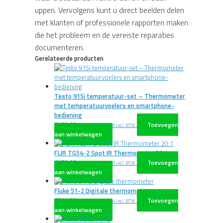
uppen. Vervolgens kunt u direct beelden delen
met klanten of professionele rapporten maken
die het probleem en de vereiste reparaties
documenteren.
Gerelateerde producten
Testo 915i temperatuur-set – Thermometer
met temperatuurvoelers en smartphone-
bediening
€
179,00
Toevoegen
excl. BTW
€
216,59
incl. BTW
aan winkelwagen
FLIR TG54-2 Spot IR Thermometer 20:1
€
179,00
Toevoegen
excl. BTW
€
216,59
incl. BTW
aan winkelwagen
Fluke 51-2 Digitale thermometer
€
514,00
Toevoegen
excl. BTW
€
621,94
incl. BTW
aan winkelwagen