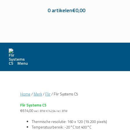
0 artikelen
€0,00
Menu
Home
/
Merk
/
Flir
/ Flir Systems C5
Flir Systems C5
€
614,00
excl. BTW
€
742,94
incl. BTW
Thermische resolutie: 160 x 120 (19.200 pixels)
Temperatuurbereik: -20°C tot 400°C