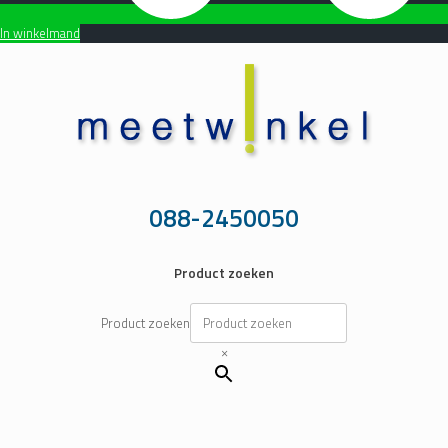
In winkelmand
Ga
naar
de
inhoud
088-2450050
Product zoeken
Product zoeken
×