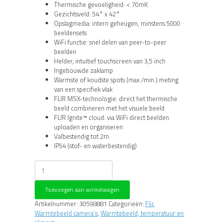
Thermische gevoeligheid: < 70mK
Gezichtsveld: 54° x 42°
Opslagmedia: intern geheugen, minstens 5000
beeldensets
WiFi functie: snel delen van peer-to-peer
beelden
Helder, intuïtief touchscreen van 3,5 inch
Ingebouwde zaklamp
Warmste of koudste spots (max./min.) meting
van een specifiek vlak
FLIR MSX-technologie: direct het thermische
beeld combineren met het visuele beeld
FLIR Ignite™ cloud: via WiFi direct beelden
uploaden en organiseren
Valbestendig tot 2m
IP54 (stof- en waterbestendig)
Flir
Systems
C5
Toevoegen aan winkelwagen
aantal
Artikelnummer:
30598881
Categorieën:
Flir
,
Warmtebeeld camera’s
,
Warmtebeeld, temperatuur en