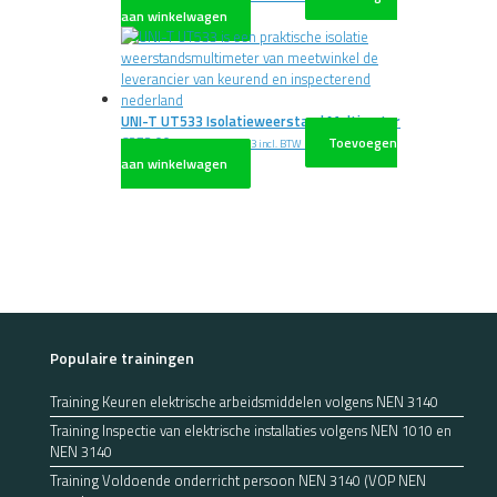
aan winkelwagen
UNI-T UT533 Isolatieweerstand Multimeter
€
373,00
Toevoegen
excl. BTW
€
451,33
incl. BTW
aan winkelwagen
Populaire trainingen
Training Keuren elektrische arbeidsmiddelen volgens NEN 3140
Training Inspectie van elektrische installaties volgens NEN 1010 en
NEN 3140
Training Voldoende onderricht persoon NEN 3140 (VOP NEN