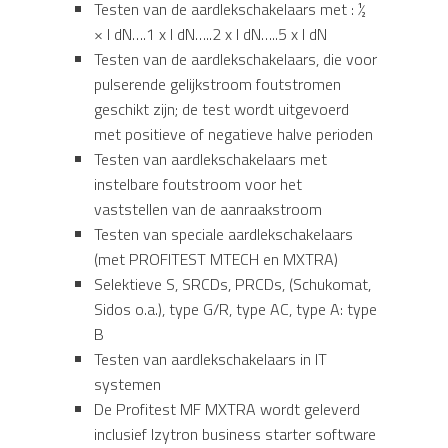
Testen van de aardlekschakelaars met : ½
× I dN….1 x I dN…..2 x I dN…..5 x I dN
Testen van de aardlekschakelaars, die voor
pulserende gelijkstroom foutstromen
geschikt zijn; de test wordt uitgevoerd
met positieve of negatieve halve perioden
Testen van aardlekschakelaars met
instelbare foutstroom voor het
vaststellen van de aanraakstroom
Testen van speciale aardlekschakelaars
(met PROFITEST MTECH en MXTRA)
Selektieve S, SRCDs, PRCDs, (Schukomat,
Sidos o.a.), type G/R, type AC, type A: type
B
Testen van aardlekschakelaars in IT
systemen
De Profitest MF MXTRA wordt geleverd
inclusief Izytron business starter software