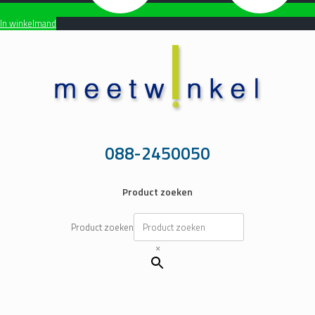
In winkelmand
Ga
naar
de
inhoud
088-2450050
Product zoeken
Product zoeken
×