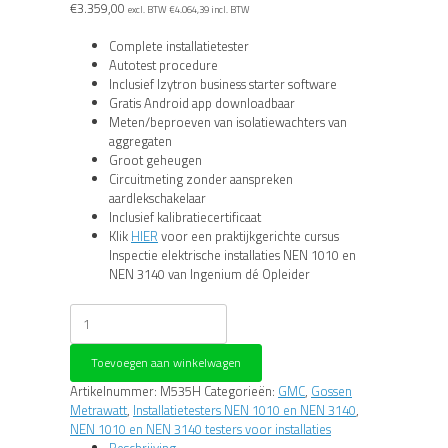
€
3.359,00
excl. BTW
€
4.064,39
incl. BTW
Complete installatietester
Autotest procedure
Inclusief Izytron business starter software
Gratis Android app downloadbaar
Meten/beproeven van isolatiewachters van
aggregaten
Groot geheugen
Circuitmeting zonder aanspreken
aardlekschakelaar
Inclusief kalibratiecertificaat
Klik
HIER
voor een praktijkgerichte cursus
Inspectie elektrische installaties NEN 1010 en
NEN 3140 van Ingenium dé Opleider
Gossen
Metrawatt
Profitest
Toevoegen aan winkelwagen
MF
MXTRA
Artikelnummer:
M535H
Categorieën:
GMC
,
Gossen
-
Metrawatt
,
Installatietesters NEN 1010 en NEN 3140
,
M535H
NEN 1010 en NEN 3140 testers voor installaties
aantal
Beschrijving