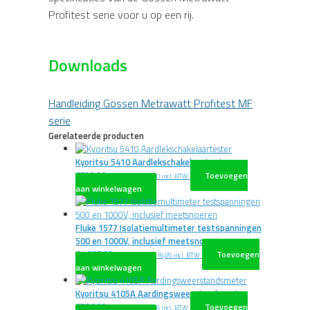
Profitest serie voor u op een rij.
Downloads
Handleiding Gossen Metrawatt Profitest MF
serie
Gerelateerde producten
Kyoritsu 5410 Aardlekschakelaartester
€
790,00
Toevoegen
excl. BTW
€
955,90
incl. BTW
aan winkelwagen
Fluke 1577 Isolatiemultimeter testspanningen
500 en 1000V, inclusief meetsnoeren
€
1.005,00
Toevoegen
excl. BTW
€
1.216,05
incl. BTW
aan winkelwagen
Kyoritsu 4105A Aardingsweerstandsmeter
€
576,00
Toevoegen
excl. BTW
€
696,96
incl. BTW