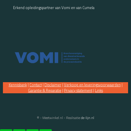
Erkend opleidingspartner van Vomi en van Cumela
Kennisbank
|
Contact
|
Disclaimer
|
Verkoop en leveringsvoorwaarden
|
Garantie & Reparatie
|
Privacy statement
|
Links
© - Meetwinkel.nl - Realisatie
de-lijn.nl