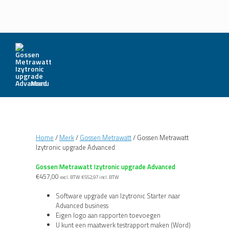
Menu
Home
/
Merk
/
Gossen Metrawatt
/ Gossen Metrawatt
Izytronic upgrade Advanced
Gossen Metrawatt Izytronic upgrade Advanced
€
457,00
excl. BTW
€
552,97
incl. BTW
Software upgrade van Izytronic Starter naar
Advanced business
Eigen logo aan rapporten toevoegen
U kunt een maatwerk testrapport maken (Word)