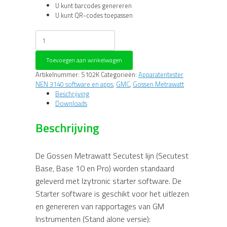
U kunt barcodes genereren
U kunt QR-codes toepassen
Gossen
Metrawatt
Izytronic
Toevoegen aan winkelwagen
upgrade
Advanced
Artikelnummer:
S102K
Categorieën:
Apparatentester
aantal
NEN 3140 software en apps
,
GMC
,
Gossen Metrawatt
Beschrijving
Downloads
Beschrijving
De Gossen Metrawatt Secutest lijn (Secutest
Base, Base 10 en Pro) worden standaard
geleverd met Izytronic starter software. De
Starter software is geschikt voor het uitlezen
en genereren van rapportages van GM
Instrumenten (Stand alone versie):