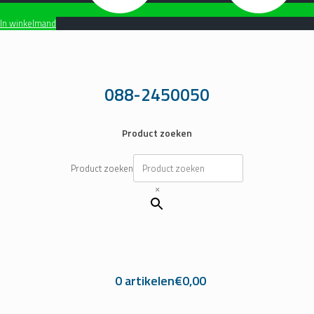
In winkelmand
Ga
naar
de
inhoud
088-2450050
Product zoeken
Product zoeken
×
0 artikelen
€0,00