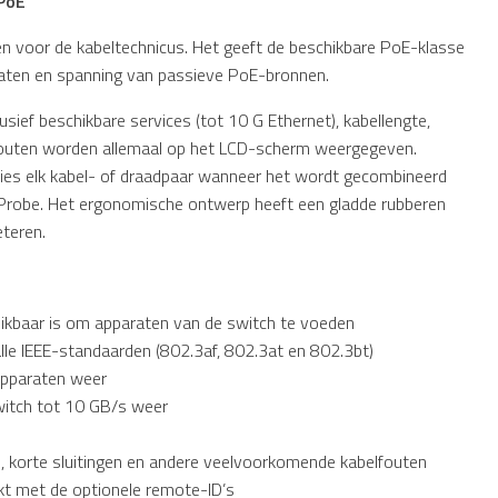
PoE
 voor de kabeltechnicus. Het geeft de beschikbare PoE-klasse
araten en spanning van passieve PoE-bronnen.
usief beschikbare services (tot 10 G Ethernet), kabellengte,
 fouten worden allemaal op het LCD-scherm weergegeven.
ecies elk kabel- of draadpaar wanneer het wordt gecombineerd
 Probe. Het ergonomische ontwerp heeft een gladde rubberen
teren.
ikbaar is om apparaten van de switch te voeden
lle IEEE-standaarden (802.3af, 802.3at en 802.3bt)
apparaten weer
witch tot 10 GB/s weer
n, korte sluitingen en andere veelvoorkomende kabelfouten
ikt met de optionele remote-ID’s