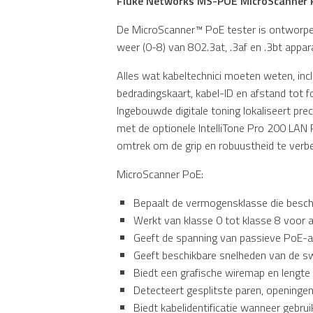
Fluke Networks MS-POE MicroScanner 
De MicroScanner™ PoE tester is ontworpen
weer (0-8) van 802.3at, .3af en .3bt app
Alles wat kabeltechnici moeten weten, incl
bedradingskaart, kabel-ID en afstand tot
Ingebouwde digitale toning lokaliseert pr
met de optionele IntelliTone Pro 200 LAN
omtrek om de grip en robuustheid te verbe
MicroScanner PoE:
Bepaalt de vermogensklasse die besch
Werkt van klasse 0 tot klasse 8 voor a
Geeft de spanning van passieve PoE-
Geeft beschikbare snelheden van de s
Biedt een grafische wiremap en lengte
Detecteert gesplitste paren, openinge
Biedt kabelidentificatie wanneer gebru