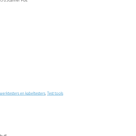
icroScanner PoE
werktesters en kabeltesters
,
Test tools