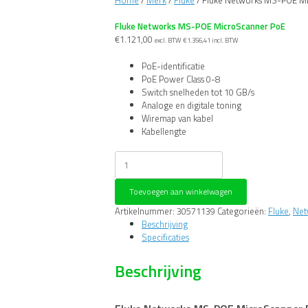
Home
/
Merk
/
Fluke
/ Fluke Networks MS-POE M
Fluke Networks MS-POE MicroScanner PoE
€
1.121,00
excl. BTW
€
1.356,41
incl. BTW
PoE-identificatie
PoE Power Class 0-8
Switch snelheden tot 10 GB/s
Analoge en digitale toning
Wiremap van kabel
Kabellengte
Fluke
Networks
MS-
Toevoegen aan winkelwagen
POE
MicroScanner
Artikelnummer:
30571139
Categorieën:
Fluke
,
Net
PoE
Beschrijving
aantal
Specificaties
Beschrijving