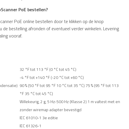
oScanner PoE bestellen?
nner PoE online bestellen door te klikken op de knop
 de bestelling afronden of eventueel verder winkelen. Levering
ling vooraf.
32 °F tot 113 °F (0 °C tot 45 °C)
-4 °F tot +140 °F (-20 °C tot +60 °C)
ndensatie)
90 % (50 °F tot 95 °F 10 °C tot 35 °C) 75 % (95 °F tot 113
°F 35 °C tot 45 °C)
Willekeurig, 2 g, 5 Hz-500 Hz (Klasse 2) 1 m valtest met en
zonder wiremap adapter bevestigd
IEC 61010-1 3e editie
IEC 61326-1