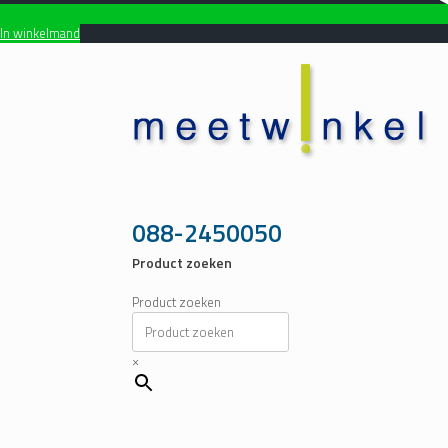
In winkelmand
Ga
naar
de
inhoud
088-2450050
Product zoeken
Product zoeken
×