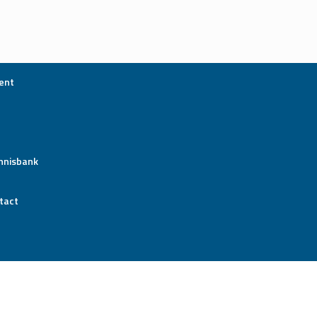
ent
nnisbank
tact