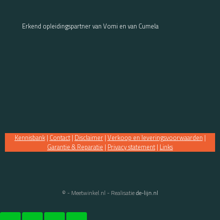
Erkend opleidingspartner van Vomi en van Cumela
Kennisbank
|
Contact
|
Disclaimer
|
Verkoop en leveringsvoorwaarden
|
Garantie & Reparatie
|
Privacy statement
|
Links
© - Meetwinkel.nl - Realisatie
de-lijn.nl