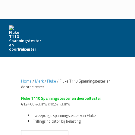
Menu
Home
/
Merk
/
Fluke
/ Fluke T110 Spanningstester en
doorbeltester
Fluke T110 Spanningstester en doorbeltester
€
124,00
excl. BTW
€
150,04
incl. BTW
Tweepolige spanningstester van Fluke
Trillingsindicator bij belasting
Fluke