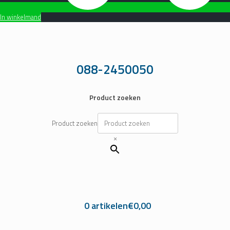
In winkelmand
Ga
naar
de
inhoud
088-2450050
Product zoeken
Product zoeken
×
0 artikelen
€0,00