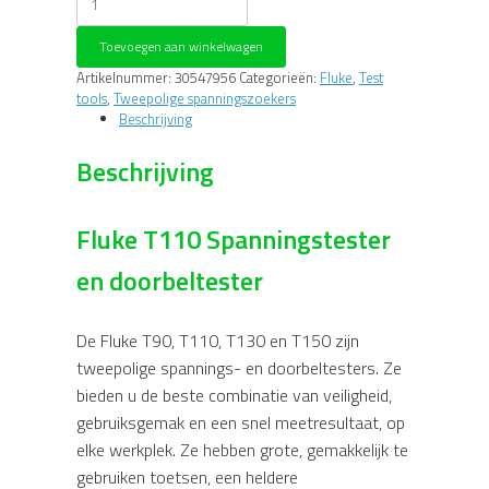
T110
Spanningstester
Toevoegen aan winkelwagen
en
doorbeltester
Artikelnummer:
30547956
Categorieën:
Fluke
,
Test
aantal
tools
,
Tweepolige spanningszoekers
Beschrijving
Beschrijving
Fluke T110 Spanningstester
en doorbeltester
De Fluke T90, T110, T130 en T150 zijn
tweepolige spannings- en doorbeltesters. Ze
bieden u de beste combinatie van veiligheid,
gebruiksgemak en een snel meetresultaat, op
elke werkplek. Ze hebben grote, gemakkelijk te
gebruiken toetsen, een heldere