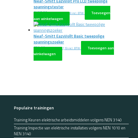
Nieaf-Smitt EazyVolt Pro LCD tweepolige
spanningstester
€
108,00
Toevoegen
excl. BTW
€
130,68
incl. BTW
aan winkelwagen
Nieaf-Smitt EazyVollt Basic tweepolige
spanningszoeker
€
39,00
Toevoegen aan
excl. BTW
€
47,19
incl. BTW
winkelwagen
Populaire trainingen
Training Keuren elektrische arbeidsmiddelen volgens NEN 3140
Training Inspectie van elektrische installaties volgens NEN 1010 en
NEN 3140