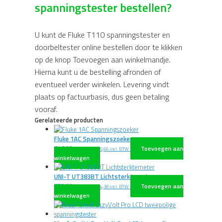
spanningstester bestellen?
U kunt de Fluke T110 spanningstester en
doorbeltester online bestellen door te klikken
op de knop Toevoegen aan winkelmandje.
Hierna kunt u de bestelling afronden of
eventueel verder winkelen. Levering vindt
plaats op factuurbasis, dus geen betaling
vooraf.
Gerelateerde producten
Fluke 1AC Spanningszoeker
€
46,00
Toevoegen aan
excl. BTW
€
55,66
incl. BTW
winkelwagen
UNI-T UT383BT Lichtsterktemeter
€
78,00
Toevoegen aan
excl. BTW
€
94,38
incl. BTW
winkelwagen