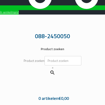
In winkelmand
Ga
naar
de
inhoud
088-2450050
Product zoeken
Product zoeken
×
0 artikelen
€0,00