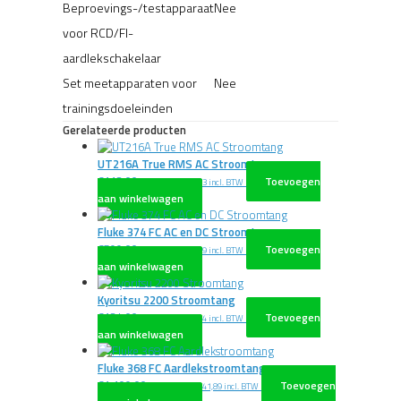
Beproevings-/testapparaat
Nee
voor RCD/FI-
aardlekschakelaar
Set meetapparaten voor
Nee
trainingsdoeleinden
Gerelateerde producten
UT216A True RMS AC Stroomtang
€
113,00
Toevoegen
excl. BTW
€
136,73
incl. BTW
aan winkelwagen
Fluke 374 FC AC en DC Stroomtang
€
599,00
Toevoegen
excl. BTW
€
724,79
incl. BTW
aan winkelwagen
Kyoritsu 2200 Stroomtang
€
134,00
Toevoegen
excl. BTW
€
162,14
incl. BTW
aan winkelwagen
Fluke 368 FC Aardlekstroomtang
€
1.109,00
Toevoegen
excl. BTW
€
1.341,89
incl. BTW