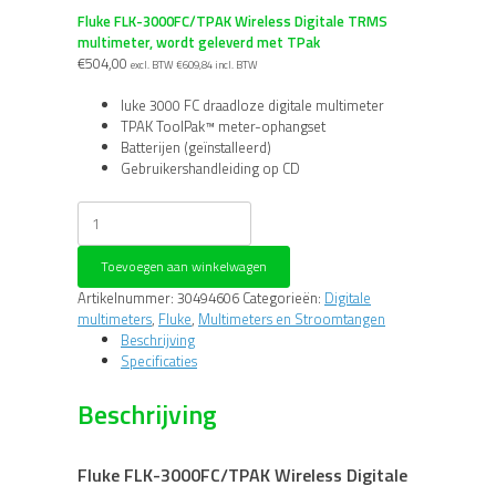
Fluke FLK-3000FC/TPAK Wireless Digitale TRMS
multimeter, wordt geleverd met TPak
€
504,00
excl. BTW
€
609,84
incl. BTW
luke 3000 FC draadloze digitale multimeter
TPAK ToolPak™ meter-ophangset
Batterijen (geïnstalleerd)
Gebruikershandleiding op CD
Fluke
FLK-
3000FC/TPAK
Toevoegen aan winkelwagen
Wireless
Digitale
Artikelnummer:
30494606
Categorieën:
Digitale
TRMS
multimeters
,
Fluke
,
Multimeters en Stroomtangen
multimeter,
Beschrijving
wordt
Specificaties
geleverd
met
Beschrijving
TPak
aantal
Fluke FLK-3000FC/TPAK Wireless Digitale