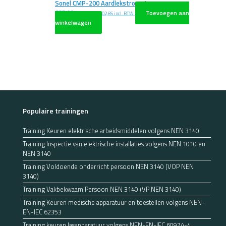
Sonel CMP-200 Aardlekstroomtang
€
85,00
Toevoegen aan
excl. BTW
€
102,85
incl. BTW
winkelwagen
Populaire trainingen
Training Keuren elektrische arbeidsmiddelen volgens NEN 3140
Training Inspectie van elektrische installaties volgens NEN 1010 en
NEN 3140
Training Voldoende onderricht persoon NEN 3140 (VOP NEN
3140)
Training Vakbekwaam Persoon NEN 3140 (VP NEN 3140)
Training Keuren medische apparatuur en toestellen volgens NEN-
EN-IEC 62353
Training keuren lasapparatuur volgens NEN-EN-IEC 60974-4