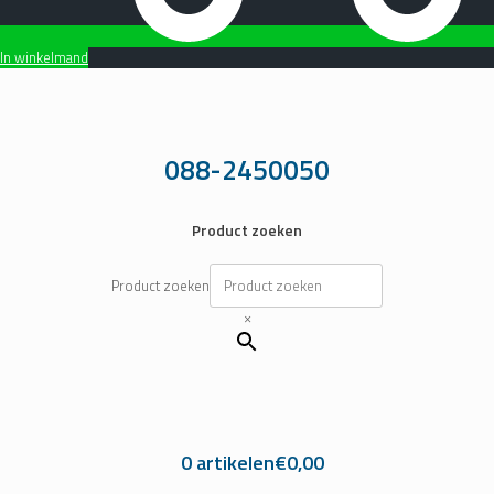
In winkelmand
Ga
naar
de
inhoud
088-2450050
Product zoeken
Product zoeken
×
0 artikelen
€0,00