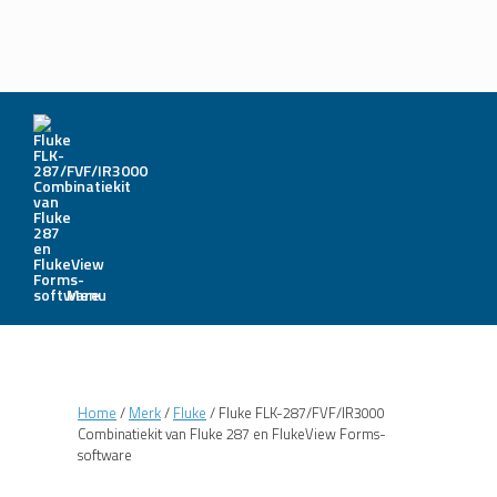
Menu
Home
/
Merk
/
Fluke
/ Fluke FLK-287/FVF/IR3000
Combinatiekit van Fluke 287 en FlukeView Forms-
software