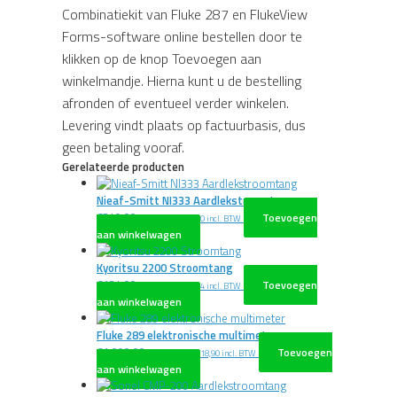
Combinatiekit van Fluke 287 en FlukeView
Forms-software online bestellen door te
klikken op de knop Toevoegen aan
winkelmandje. Hierna kunt u de bestelling
afronden of eventueel verder winkelen.
Levering vindt plaats op factuurbasis, dus
geen betaling vooraf.
Gerelateerde producten
Nieaf-Smitt NI333 Aardlekstroomtang
€
340,00
Toevoegen
excl. BTW
€
411,40
incl. BTW
aan winkelwagen
Kyoritsu 2200 Stroomtang
€
134,00
Toevoegen
excl. BTW
€
162,14
incl. BTW
aan winkelwagen
Fluke 289 elektronische multimeter
€
1.090,00
Toevoegen
excl. BTW
€
1.318,90
incl. BTW
aan winkelwagen