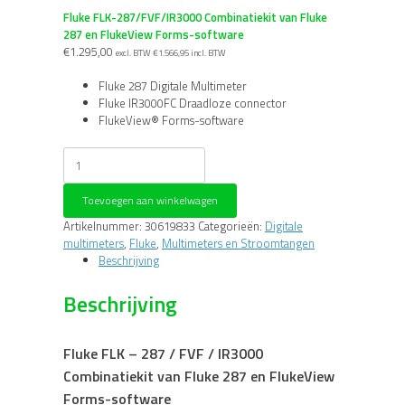
Fluke FLK-287/FVF/IR3000 Combinatiekit van Fluke
287 en FlukeView Forms-software
€
1.295,00
excl. BTW
€
1.566,95
incl. BTW
Fluke 287 Digitale Multimeter
Fluke IR3000FC Draadloze connector
FlukeView® Forms-software
Fluke
FLK-
287/FVF/IR3000
Toevoegen aan winkelwagen
Combinatiekit
van
Artikelnummer:
30619833
Categorieën:
Digitale
Fluke
multimeters
,
Fluke
,
Multimeters en Stroomtangen
287
Beschrijving
en
FlukeView
Beschrijving
Forms-
software
aantal
Fluke FLK – 287 / FVF / IR3000
Combinatiekit van Fluke 287 en FlukeView
Forms-software