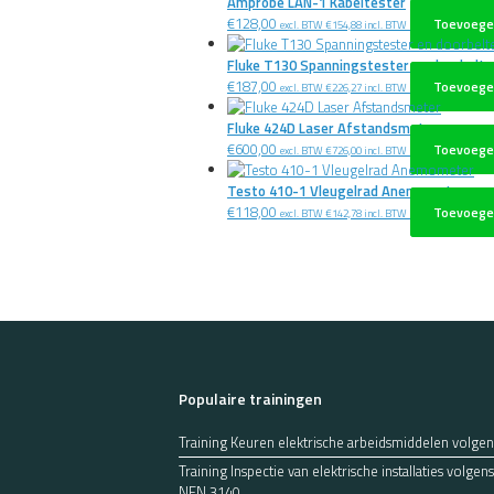
Amprobe LAN-1 Kabeltester
€
128,00
Toevoege
excl. BTW
€
154,88
incl. BTW
Fluke T130 Spanningstester en doorbelte
€
187,00
Toevoege
excl. BTW
€
226,27
incl. BTW
Fluke 424D Laser Afstandsmeter
€
600,00
Toevoege
excl. BTW
€
726,00
incl. BTW
Testo 410-1 Vleugelrad Anemometer
€
118,00
Toevoege
excl. BTW
€
142,78
incl. BTW
Populaire trainingen
Training Keuren elektrische arbeidsmiddelen volge
Training Inspectie van elektrische installaties volg
NEN 3140