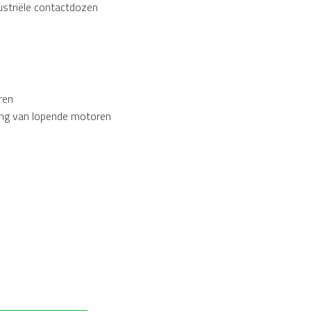
dustriële contactdozen
ren
ting van lopende motoren