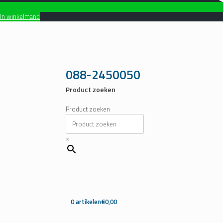
In winkelmand
Ga
naar
de
inhoud
088-2450050
Product zoeken
Product zoeken
×
0 artikelen
€0,00