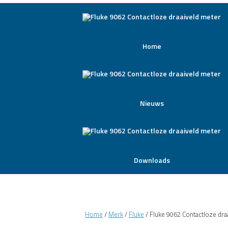
Home
Nieuws
Downloads
Home
/
Merk
/
Fluke
/ Fluke 9062 Contactloze dra