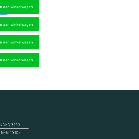
n aan winkelwagen
ster
n aan winkelwagen
n aan winkelwagen
n aan winkelwagen
ns NEN 3140
ens NEN 1010 en