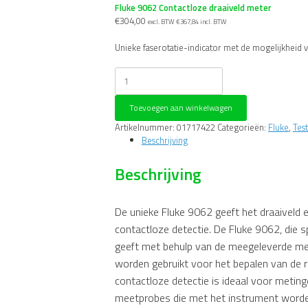
Fluke 9062 Contactloze draaiveld meter
€
304,00
excl. BTW
€
367,84
incl. BTW
Unieke faserotatie-indicator met de mogelijkheid 
Fluke
9062
Contactloze
Toevoegen aan winkelwagen
draaiveld
meter
Artikelnummer:
01717422
Categorieën:
Fluke
,
Test
aantal
Beschrijving
Beschrijving
De unieke Fluke 9062 geeft het draaiveld 
contactloze detectie. De Fluke 9062, die 
geeft met behulp van de meegeleverde meet
worden gebruikt voor het bepalen van de 
contactloze detectie is ideaal voor metin
meetprobes die met het instrument worde