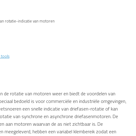
van rotatie-indicatie van motoren
 tools
en de rotatie van motoren weer en biedt de voordelen van
speciaal bedoeld is voor commerciële en industriële omgevingen,
snoeren een snelle indicatie van driefasen-rotatie of kan
rotatie van synchrone en asynchrone driefasenmotoren. De
gen aan motoren waarvan de as niet zichtbaar is. De
n meegeleverd, hebben een variabel klembereik zodat een