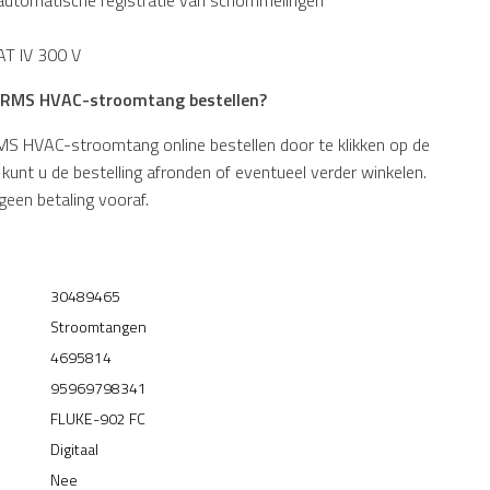
CAT IV 300 V
e-RMS HVAC-stroomtang bestellen?
S HVAC-stroomtang online bestellen door te klikken op de
unt u de bestelling afronden of eventueel verder winkelen.
geen betaling vooraf.
30489465
Stroomtangen
4695814
95969798341
FLUKE-902 FC
Digitaal
Nee