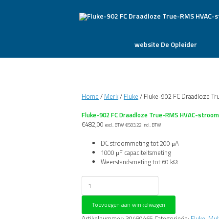
website De Opleider
Home
/
Merk
/
Fluke
/ Fluke-902 FC Draadloze 
Fluke-902 FC Draadloze True-RMS HVAC-stroo
€
482,00
excl. BTW
€
583,22
incl. BTW
DC stroommeting tot 200 μA
1000 μF capaciteitsmeting
Weerstandsmeting tot 60 kΩ
Fluke-
902
FC
Toevoegen aan winkelwagen
Draadloze
True-
Artikelnummer:
30489465
Categorieën:
Fluke
,
Mul