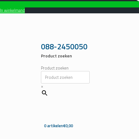
In winkelmand
Ga
naar
de
inhoud
088-2450050
Product zoeken
Product zoeken
×
0 artikelen
€0,00