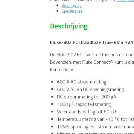
RMS
Beschrijving
HVAC-
Specificaties
stroomtang
aantal
Beschrijving
Fluke-902 FC Draadloze True-RMS HV
De Fluke 902 FC levert de functies die no
Bovendien, met Fluke Connect® kunt u o.a.
Kenmerken:
600 A AC stroommeting
600 V AC en DC spanningsmeting
DC stroommeting tot 200 μA
1000 μF capaciteitsmeting
Weerstandsmeting tot 60 kΩ
Temperatuurmeting van -10 °C tot 40
TRMS spanning en -stroom voor nauwkeu
Minimum- en maximumwaarden voor au