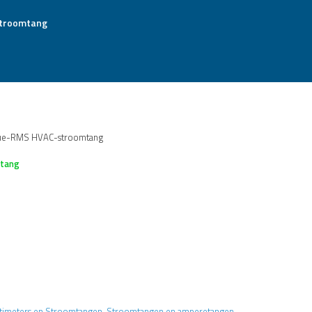
True-RMS HVAC-stroomtang
mtang
timeters en Stroomtangen
,
Stroomtangen en amperetangen