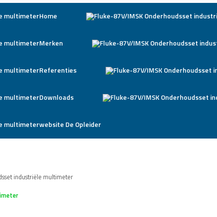
Home
Merken
Referenties
Downloads
website De Opleider
set industriële multimeter
timeter