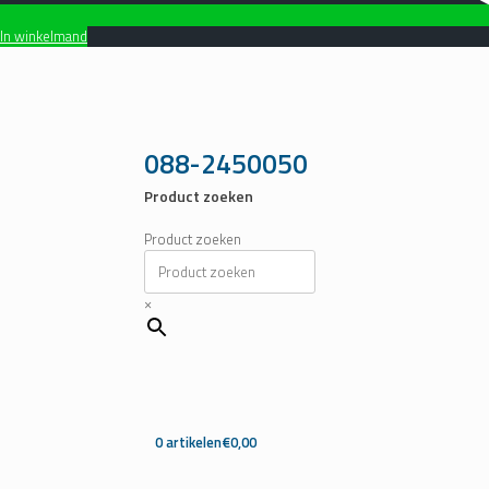
In winkelmand
Ga
naar
de
inhoud
088-2450050
Product zoeken
Product zoeken
×
0 artikelen
€0,00