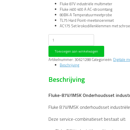
Fluke 87V industriële multimeter
Fluke i400 400 A AC-stroomtang
80BK-A Temperatuurmeetprobe
TL75 Hard Point-meetsnoerenset
AC175 Set krokodillenklemmen met schroe
Fluke-
87V/IMSK
Onderhoudsset
Toevoegen aan winkelwagen
industriële
multimeter
Artikelnummer:
30621288
Categorieën:
Digitale m
aantal
Beschrijving
Beschrijving
Fluke-87V/IMSK Onderhoudsset industr
Fluke 87V/IMSK onderhoudsset industriële
Deze service-combinatieset bestaat uit: