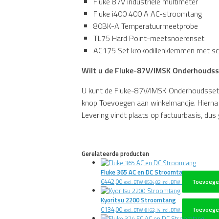
Fluke 87V industriële multimeter
Fluke i400 400 A AC-stroomtang
80BK-A Temperatuurmeetprobe
TL75 Hard Point-meetsnoerenset
AC175 Set krokodillenklemmen met sc
Wilt u de Fluke-87V/IMSK Onderhoudsse
U kunt de Fluke-87V/IMSK Onderhoudsset in
knop Toevoegen aan winkelmandje. Hierna k
Levering vindt plaats op factuurbasis, dus 
Gerelateerde producten
Fluke 365 AC en DC Stroomtang
€
442,00
Toevoege
excl. BTW
€
534,82
incl. BTW
Kyoritsu 2200 Stroomtang
€
134,00
Toevoege
excl. BTW
€
162,14
incl. BTW