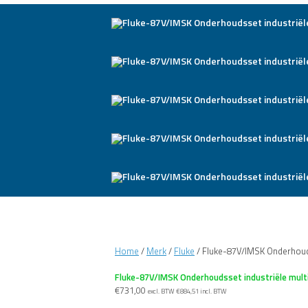
Home
/
Merk
/
Fluke
/ Fluke-87V/IMSK Onderhouds
Fluke-87V/IMSK Onderhoudsset industriële mul
€
731,00
excl. BTW
€
884,51
incl. BTW