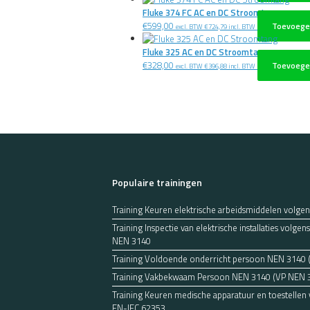
Fluke 374 FC AC en DC Stroomtang
€
599,00
Toevoege
excl. BTW
€
724,79
incl. BTW
Fluke 325 AC en DC Stroomtang
€
328,00
Toevoege
excl. BTW
€
396,88
incl. BTW
Populaire trainingen
Training Keuren elektrische arbeidsmiddelen volge
Training Inspectie van elektrische installaties volg
NEN 3140
Training Voldoende onderricht persoon NEN 3140
Training Vakbekwaam Persoon NEN 3140 (VP NEN 
Training Keuren medische apparatuur en toestellen
EN-IEC 62353