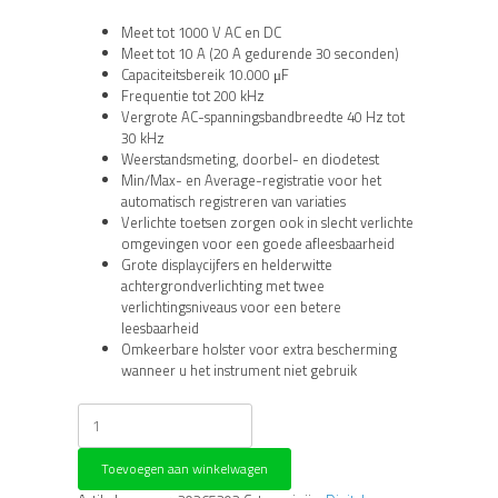
Meet tot 1000 V AC en DC
Meet tot 10 A (20 A gedurende 30 seconden)
Capaciteitsbereik 10.000 μF
Frequentie tot 200 kHz
Vergrote AC-spanningsbandbreedte 40 Hz tot
30 kHz
Weerstandsmeting, doorbel- en diodetest
Min/Max- en Average-registratie voor het
automatisch registreren van variaties
Verlichte toetsen zorgen ook in slecht verlichte
omgevingen voor een goede afleesbaarheid
Grote displaycijfers en helderwitte
achtergrondverlichting met twee
verlichtingsniveaus voor een betere
leesbaarheid
Omkeerbare holster voor extra bescherming
wanneer u het instrument niet gebruik
Fluke-
27II/EUR
TRMS
Toevoegen aan winkelwagen
IP67
multimeter