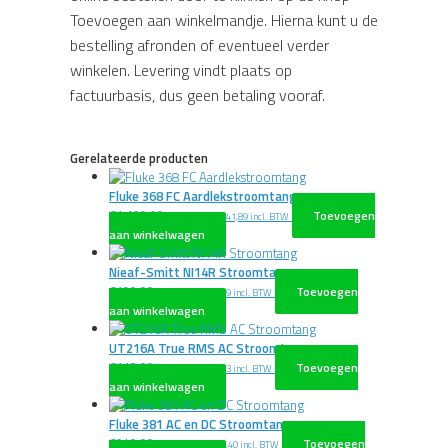
Toevoegen aan winkelmandje. Hierna kunt u de
bestelling afronden of eventueel verder
winkelen. Levering vindt plaats op
factuurbasis, dus geen betaling vooraf.
Gerelateerde producten
Fluke 368 FC Aardlekstroomtang
€
1.109,00
Toevoegen
excl. BTW
€
1.341,89
incl. BTW
aan winkelwagen
Nieaf-Smitt NI14R Stroomtang
€
199,00
Toevoegen
excl. BTW
€
240,79
incl. BTW
aan winkelwagen
UT216A True RMS AC Stroomtang
€
113,00
Toevoegen
excl. BTW
€
136,73
incl. BTW
aan winkelwagen
Fluke 381 AC en DC Stroomtang
€
940,00
Toevoegen
excl. BTW
€
1.137,40
incl. BTW