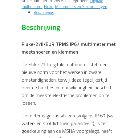
Artikelnummer:
30265392
Categorieën:
Digitale
met
multimeters
,
Fluke
,
Multimeters en Stroomtangen
meetsnoeren
Beschrijving
en
klemmen
Beschrijving
aantal
Fluke-27II/EUR TRMS IP67 multimeter met
meetsnoeren en klemmen
De Fluke 27 II digitale multimeter stelt een
nieuwe norm voor het werken in zware
omstandigheden, terwijl deze tegelijkertijd
over de functies en nauwkeurigheid beschikt
om de meeste elektrische problemen op te
lossen.
De meter is geclassificeerd volgens IP 67 (wat
water- en stofdichtheid garandeert), is ter
goedkeuring aan de MSHA voorgelegd, heeft