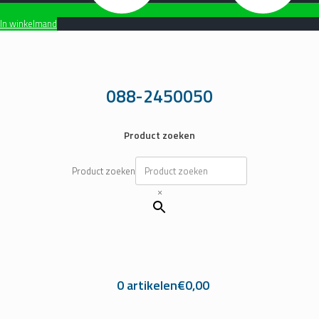
In winkelmand
Ga
naar
de
inhoud
088-2450050
Product zoeken
Product zoeken
×
0 artikelen
€0,00