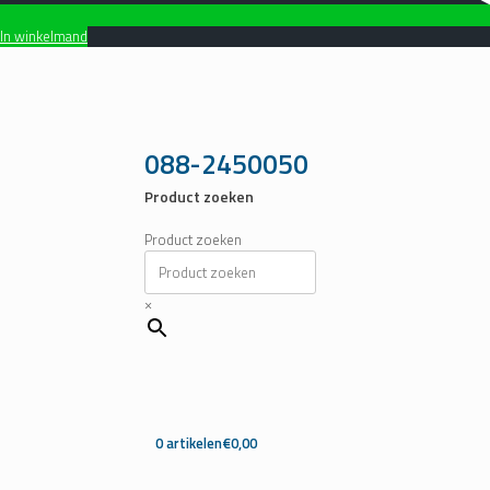
In winkelmand
Ga
naar
de
inhoud
088-2450050
Product zoeken
Product zoeken
×
0 artikelen
€0,00