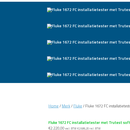
Home
/
Merk
/
Fluke
/ Fluke 1672 FC installatietes
Fluke 1672 FC installatietester met Trutest so
€
2.220,00
excl. BTW
€
2.686,20
incl. BTW