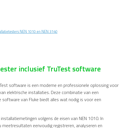
tallatietesters NEN 1010 en NEN 3140
tester inclusief TruTest software
uTest software is een moderne en professionele oplossing voor
n elektrische installaties. Deze combinatie van een
ge software van
Fluke
biedt alles wat nodig is voor een
 installatiemetingen volgens de eisen van
NEN 1010
. In
u meetresultaten eenvoudig registreren, analyseren en