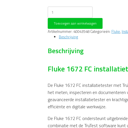
Fluke
1672
FC
Toevoegen aan winkelwagen
installatietester
met
Artikelnummer:
40043548
Categorieën:
Fluke
,
Ins
Trutest
Beschrijving
software
aantal
Beschrijving
Fluke 1672 FC installatie
De Fluke 1672 FC installatietester met Tr
het meten, inspecteren en documenteren va
geavanceerde installatietester en krachti
efficiënte en digitale werkwijze.
De Fluke 1672 FC ondersteunt uitgebreide
combinatie met de TruTest software kunt 