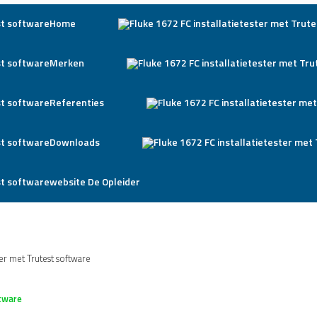
Home
Merken
Referenties
Downloads
website De Opleider
ter met Trutest software
ftware