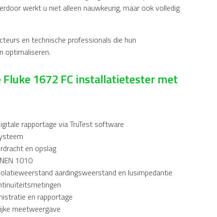
erdoor werkt u niet alleen nauwkeurig, maar ook volledig
ecteurs en technische professionals die hun
n optimaliseren.
e Fluke 1672 FC installatietester met
digitale rapportage via TruTest software
systeem
rdracht en opslag
s NEN 1010
solatieweerstand aardingsweerstand en lusimpedantie
tinuïteitsmetingen
inistratie en rapportage
elijke meetweergave