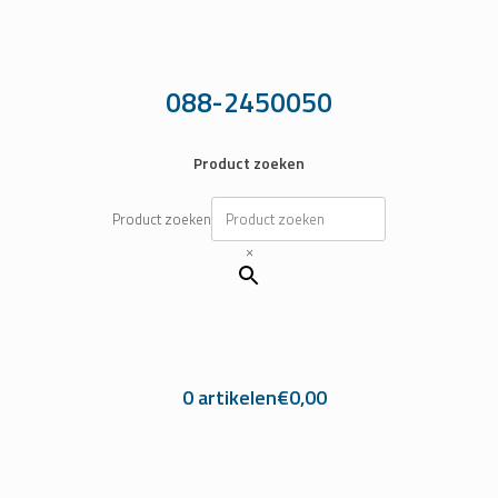
Ga
naar
de
inhoud
088-2450050
Product zoeken
Product zoeken
×
0 artikelen
€0,00