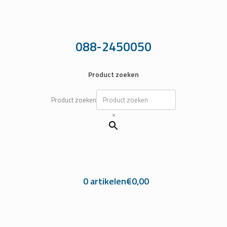
Ga
naar
de
inhoud
088-2450050
Product zoeken
Product zoeken
×
0 artikelen
€0,00