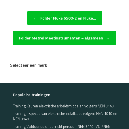
Bericht navigatie
←
Folder Fluke 6500-2 en Fluke…
Folder Metrel Meetinstrumenten – algemeen
→
Selecteer een merk
Populaire trainingen
Training Keuren elektrische arbeidsmiddelen volgens NEN 3140
Training Inspectie van elektrische installaties volgens NEN 1010 en
NEN 3140
Training Voldoende onderricht persoon NEN 3140 (VOP NEN