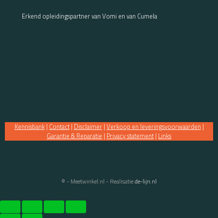
Erkend opleidingspartner van Vomi en van Cumela
Kennisbank
|
Contact
|
Disclaimer
|
Verkoop en leveringsvoorwaarden
|
Garantie & Reparatie
|
Privacy statement
|
Links
© - Meetwinkel.nl - Realisatie
de-lijn.nl