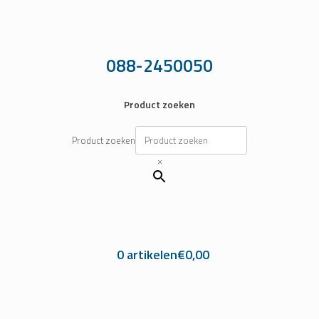
Ga
naar
de
inhoud
088-2450050
Product zoeken
Product zoeken
×
0 artikelen
€0,00