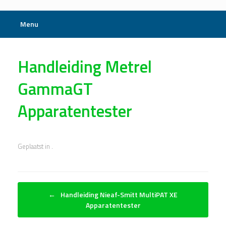
Menu
Handleiding Metrel
GammaGT
Apparatentester
Geplaatst in .
Bericht navigatie
←
Handleiding Nieaf-Smitt MultiPAT XE
Apparatentester