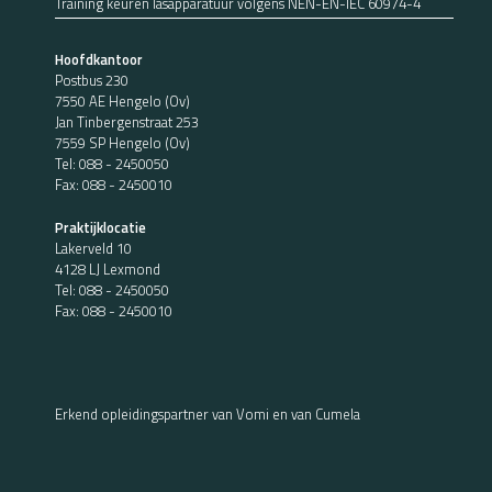
Training keuren lasapparatuur volgens NEN-EN-IEC 60974-4
Hoofdkantoor
Postbus 230
7550 AE Hengelo (Ov)
Jan Tinbergenstraat 253
7559 SP Hengelo (Ov)
Tel:
088 - 2450050
Fax: 088 - 2450010
Praktijklocatie
Lakerveld 10
4128 LJ Lexmond
Tel:
088 - 2450050
Fax: 088 - 2450010
Erkend opleidingspartner van Vomi en van Cumela