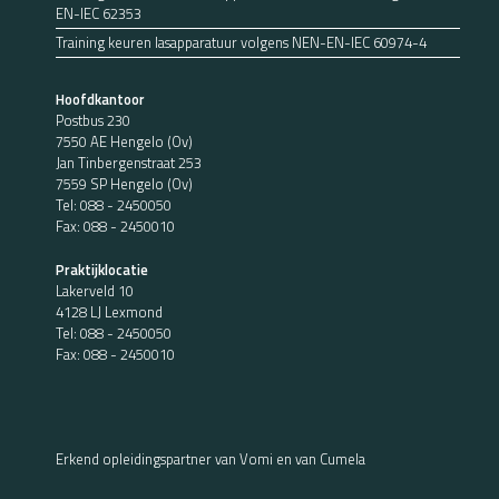
EN-IEC 62353
Training keuren lasapparatuur volgens NEN-EN-IEC 60974-4
Hoofdkantoor
Postbus 230
7550 AE Hengelo (Ov)
Jan Tinbergenstraat 253
7559 SP Hengelo (Ov)
Tel:
088 - 2450050
Fax: 088 - 2450010
Praktijklocatie
Lakerveld 10
4128 LJ Lexmond
Tel:
088 - 2450050
Fax: 088 - 2450010
Erkend opleidingspartner van Vomi en van Cumela