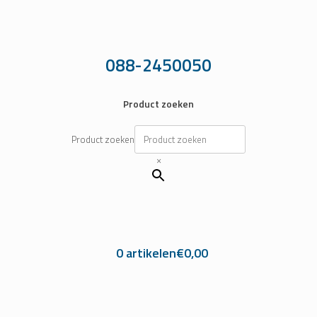
Ga
naar
de
inhoud
088-2450050
Product zoeken
Product zoeken
×
0 artikelen
€0,00