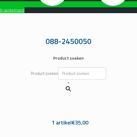
In winkelmand
Ga
naar
de
inhoud
088-2450050
Product zoeken
Product zoeken
×
1 artikel
€35,00