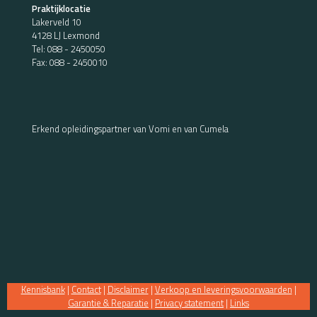
Praktijklocatie
Lakerveld 10
4128 LJ Lexmond
Tel:
088 - 2450050
Fax: 088 - 2450010
Erkend opleidingspartner van Vomi en van Cumela
Kennisbank
|
Contact
|
Disclaimer
|
Verkoop en leveringsvoorwaarden
|
Garantie & Reparatie
|
Privacy statement
|
Links