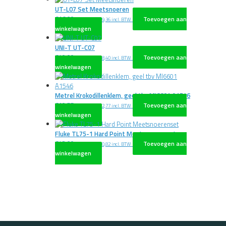
UT-L07 Set Meetsnoeren
€
16,00
Toevoegen aan
excl. BTW
€
19,36
incl. BTW
winkelwagen
UNI-T UT-C07
€
40,00
Toevoegen aan
excl. BTW
€
48,40
incl. BTW
winkelwagen
Metrel Krokodillenklem, geel tbv MI6601 A1546
€
10,55
Toevoegen aan
excl. BTW
€
12,77
incl. BTW
winkelwagen
Fluke TL75-1 Hard Point Meetsnoerenset
€
42,00
Toevoegen aan
excl. BTW
€
50,82
incl. BTW
winkelwagen