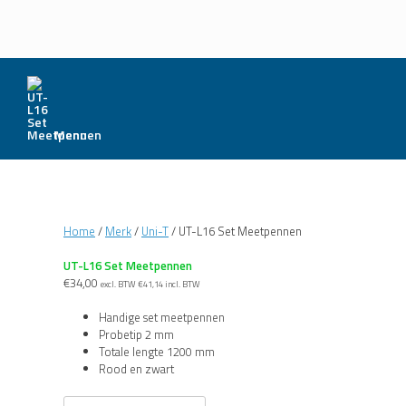
Menu
Home
/
Merk
/
Uni-T
/ UT-L16 Set Meetpennen
UT-L16 Set Meetpennen
€
34,00
excl. BTW
€
41,14
incl. BTW
Handige set meetpennen
Probetip 2 mm
Totale lengte 1200 mm
Rood en zwart
UT-