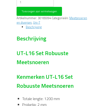
L16
Set
Toevoegen aan winkelwagen
Meetpennen
aantal
Artikelnummer:
30165094
Categorieën:
Meetsnoeren
en diversen
,
Uni-T
Beschrijving
Beschrijving
UT-L16 Set Robuuste
Meetsnoeren
Kenmerken UT-L16 Set
Robuuste Meetsnoeren
Totale lengte: 1200 mm
Probetip: 2 mm