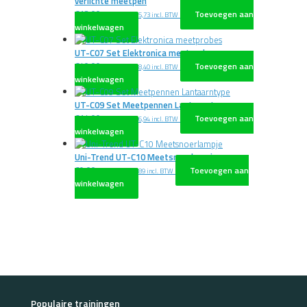
verlichte meetpen
€
13,00
Toevoegen aan
excl. BTW
€
15,73
incl. BTW
winkelwagen
UT-C07 Set Elektronica meetprobes
€
40,00
Toevoegen aan
excl. BTW
€
48,40
incl. BTW
winkelwagen
UT-C09 Set Meetpennen Lantaarntype
€
14,00
Toevoegen aan
excl. BTW
€
16,94
incl. BTW
winkelwagen
Uni-Trend UT-C10 Meetsnoerlampje
€
9,00
Toevoegen aan
excl. BTW
€
10,89
incl. BTW
winkelwagen
Populaire trainingen