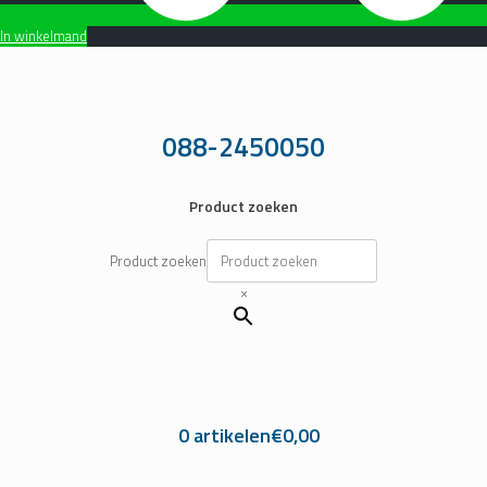
In winkelmand
Ga
naar
de
inhoud
088-2450050
Product zoeken
Product zoeken
×
0 artikelen
€0,00