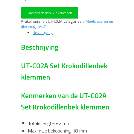
C02A
Set
Toevoegen aan winkelwagen
Krokodillenbek
klemmen
Artikelnummer:
UT-C02A
Categorieën:
Meetsnoeren en
aantal
diversen
,
Uni-T
Beschrijving
Beschrijving
UT-C02A Set Krokodillenbek
klemmen
Kenmerken van de UT-C02A
Set Krokodillenbek klemmen
Totale lengte: 82 mm
Maximale bekopening: 18 mm