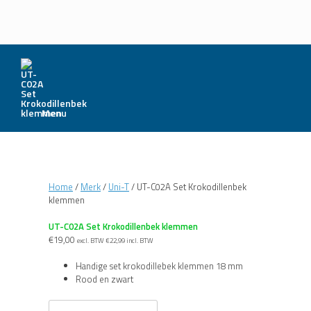
Menu
Home
/
Merk
/
Uni-T
/ UT-C02A Set Krokodillenbek
klemmen
UT-C02A Set Krokodillenbek klemmen
€
19,00
excl. BTW
€
22,99
incl. BTW
Handige set krokodillebek klemmen 18 mm
Rood en zwart
UT-