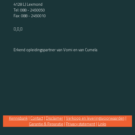
4128 LJ Lexmond
Tel:
088 - 2450050
Fax: 088 - 2450010
Erkend opleidingspartner van Vomi en van Cumela
Kennisbank
|
Contact
|
Disclaimer
|
Verkoop en leveringsvoorwaarden
|
Garantie & Reparatie
|
Privacy statement
|
Links