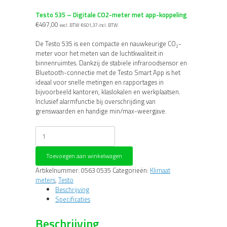
Testo 535 – Digitale CO2-meter met app-koppeling
€
497,00
excl. BTW
€
601,37
incl. BTW
De Testo 535 is een compacte en nauwkeurige CO₂-
meter voor het meten van de luchtkwaliteit in
binnenruimtes. Dankzij de stabiele infraroodsensor en
Bluetooth-connectie met de Testo Smart App is het
ideaal voor snelle metingen en rapportages in
bijvoorbeeld kantoren, klaslokalen en werkplaatsen.
Inclusief alarmfunctie bij overschrijding van
grenswaarden en handige min/max-weergave.
Testo
535
-
Toevoegen aan winkelwagen
Digitale
CO2-
Artikelnummer:
0563 0535
Categorieën:
Klimaat
meter
meters
,
Testo
met
Beschrijving
app-
Specificaties
koppeling
aantal
Beschrijving