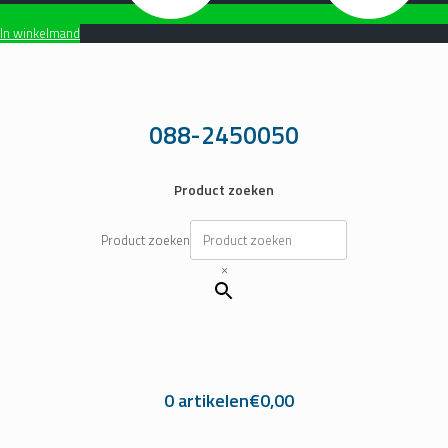
In winkelmand
Ga
naar
de
inhoud
088-2450050
Product zoeken
Product zoeken
×
0 artikelen
€0,00