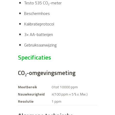
Testo 535 CO₂-meter
Beschermhoes
Kalibratieprotocol
3× AA-batterijen
Gebruiksaanwijzing
Specificaties
CO₂-omgevingsmeting
Meetbereik
0 tot 10000 ppm
Nauwkeurigheid
±(100 ppm + 5 % v. Mw.)
Resolutie
1 ppm