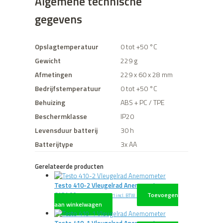
Algemene technische
gegevens
Opslagtemperatuur
0 tot +50 °C
Gewicht
229 g
Afmetingen
229 x 60 x 28 mm
Bedrijfstemperatuur
0 tot +50 °C
Behuizing
ABS + PC / TPE
Beschermklasse
IP20
Levensduur batterij
30 h
Batterijtype
3x AA
Gerelateerde producten
Testo 410-2 Vleugelrad Anemometer
€
181,00
Toevoegen
excl. BTW
€
219,01
incl. BTW
aan winkelwagen