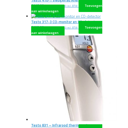
Testo 410-1 Vleugelrad Anemometer
€
118,00
Toevoegen
excl. BTW
€
142,78
incl. BTW
aan winkelwagen
Testo 317-3 CO-monitor en CO-detector
€
193,00
Toevoegen
excl. BTW
€
233,53
incl. BTW
aan winkelwagen
Testo 831 – Infrarood thermometer