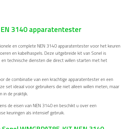
EN 3140 apparatentester
onele en complete NEN 3140 apparatentester voor het keuren
noeren en kabelhaspels. Deze uitgebreide kit van
Sonel
is
n technische diensten die direct willen starten met het
 de combinatie van een krachtige apparatentester en een
ze set ideaal voor gebruikers die niet alleen willen meten, maar
 in de praktijk.
gens de eisen van
NEN 3140
en beschikt u over een
e keuringen als intensief gebruik.
n de Sonel WMGBPAT85-KIT NEN 3140