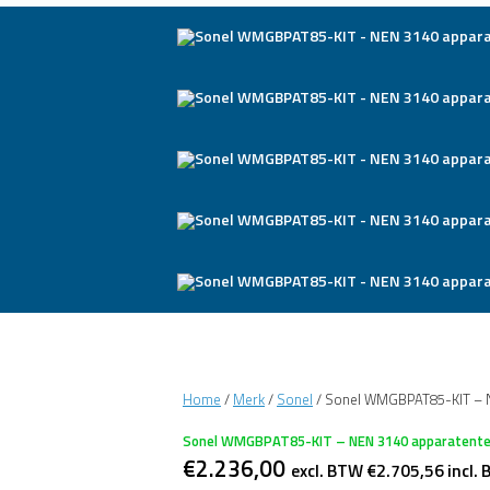
Home
/
Merk
/
Sonel
/ Sonel WMGBPAT85-KIT – N
Sonel WMGBPAT85-KIT – NEN 3140 apparatente
€
2.236,00
excl. BTW
€
2.705,56
incl.