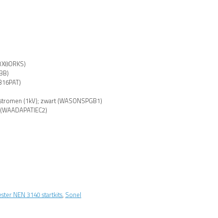
)
Z1X8ORKS)
BB)
B16PAT)
 stromen (1kV); zwart (WASONSPGB1)
st (WAADAPATIEC2)
ter NEN 3140 startkits
,
Sonel