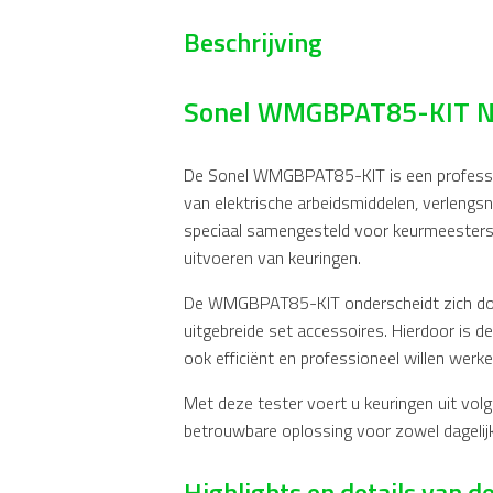
Beschrijving
Sonel WMGBPAT85-KIT N
De Sonel WMGBPAT85-KIT is een professi
van elektrische arbeidsmiddelen, verlengs
speciaal samengesteld voor keurmeesters e
uitvoeren van keuringen.
De WMGBPAT85-KIT onderscheidt zich door
uitgebreide set accessoires. Hierdoor is de
ook efficiënt en professioneel willen werken
Met deze tester voert u keuringen uit vol
betrouwbare oplossing voor zowel dagelijks
Highlights en details va