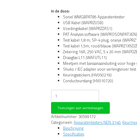
In de doos:
Sonel WMGBPAT85 Apparatentester
USB Kabel (WAPRZUSB)
Voedingskabel (WAPRZZAS1)
PAT Analysis software (WAPROSONPAT3EN
Test kabel 1,8 m; SP-4 plug, oranje (WAPR
Test kabel 1,5m; rood/blauw (WAPRZ1X5DZ
Zekering 16A, 250 VAC, 5 x 20 mm (WAPOZ
Draagtas L11 (WAFUTL11)
Meetpen met banaanaansluiting voor hoge
Shuko / IEC adapter voor verlengsnoer te
Keuringsstickers (HV050219)
Conducteurstang (HV010720)
Sonel
WMGBPAT85-
KIT
Toevoegen aan winkelwagen
-
NEN
Artikelnummer:
30599172
3140
Categorieën:
Apparatentesters NEN 3140
,
Keurmees
apparatentester
Beschrijving
aantal
Specificaties