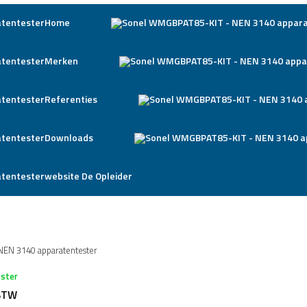
Home
Merken
Referenties
Downloads
website De Opleider
EN 3140 apparatentester
ster
 BTW