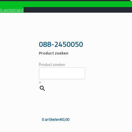
In winkelmand
Ga
naar
de
inhoud
088-2450050
Product zoeken
Product zoeken
×
0 artikelen
€0,00