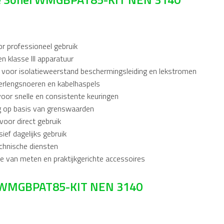
r professioneel gebruik
en klasse III apparatuur
 voor isolatieweerstand beschermingsleiding en lekstromen
erlengsnoeren en kabelhaspels
oor snelle en consistente keuringen
ng op basis van grenswaarden
oor direct gebruik
ief dagelijks gebruik
chnische diensten
ie van meten en praktijkgerichte accessoires
el WMGBPAT85-KIT NEN 3140