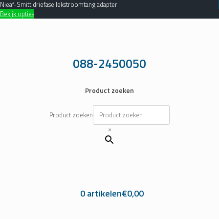
Nieaf-Smitt driefase lekstroomtang adapter
Bekijk opties
Ga
naar
de
inhoud
088-2450050
Product zoeken
Product zoeken
×
0 artikelen
€0,00