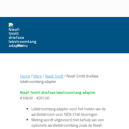
Menu
Home
/
Merk
/
Nieaf-Smitt
/ Nieaf-Smitt driefase
lekstroomtang adapter
Nieaf-Smitt driefase lekstroomtang adapter
Prijsklasse:
€
108,00
-
€
207,00
€108,00
tot
Lekstroomtang adapter voor het meten van de
€207,00
aardlekstroom voor NEN 3140 keuringen
Meting wordt uitgevoerd met behulp van een
optionele aardlekstroomtang zoals de Nieaf-