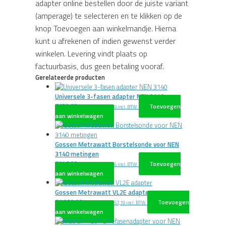
adapter online bestellen door de juiste variant
(amperage) te selecteren en te klikken op de
knop Toevoegen aan winkelmandje. Hierna
kunt u afrekenen of indien gewenst verder
winkelen. Levering vindt plaats op
factuurbasis, dus geen betaling vooraf.
Gerelateerde producten
Universele 3-fasen adapter NEN 3140
€
139,00
Toevoegen
excl. BTW
€
168,19
incl. BTW
aan winkelwagen
Gossen Metrawatt Borstelsonde voor NEN
3140 metingen
€
146,00
Toevoegen
excl. BTW
€
176,66
incl. BTW
aan winkelwagen
Gossen Metrawatt VL2E adapter
€
1.039,00
Toevoegen
excl. BTW
€
1.257,19
incl. BTW
aan winkelwagen