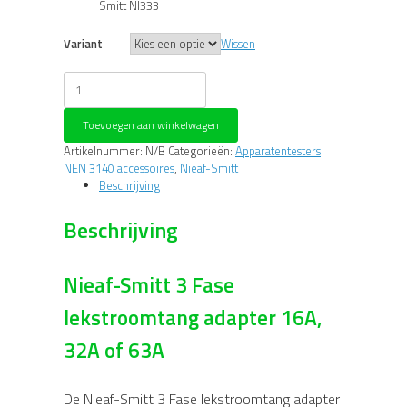
Smitt NI333
Variant
Wissen
Nieaf-
Smitt
driefase
Toevoegen aan winkelwagen
lekstroomtang
adapter
Artikelnummer:
N/B
Categorieën:
Apparatentesters
aantal
NEN 3140 accessoires
,
Nieaf-Smitt
Beschrijving
Beschrijving
Nieaf-Smitt 3 Fase
lekstroomtang adapter 16A,
32A of 63A
De Nieaf-Smitt 3 Fase lekstroomtang adapter