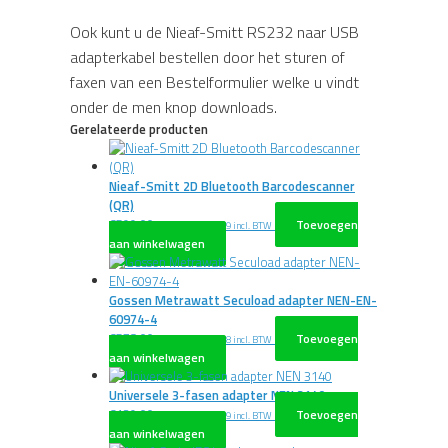
Ook kunt u de Nieaf-Smitt RS232 naar USB
adapterkabel bestellen door het sturen of
faxen van een Bestelformulier welke u vindt
onder de men knop downloads.
Gerelateerde producten
Nieaf-Smitt 2D Bluetooth Barcodescanner
(QR)
€
599,00
Toevoegen
excl. BTW
€
724,79
incl. BTW
aan winkelwagen
Gossen Metrawatt Secuload adapter NEN-EN-
60974-4
€
578,00
Toevoegen
excl. BTW
€
699,38
incl. BTW
aan winkelwagen
Universele 3-fasen adapter NEN 3140
€
139,00
Toevoegen
excl. BTW
€
168,19
incl. BTW
aan winkelwagen