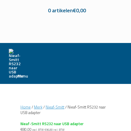
0 artikelen
€0,00
Menu
Home
/
Merk
/
Nieaf-Smitt
/ Nieaf-Smitt RS232 naar
USB adapter
Nieaf-Smitt RS232 naar USB adapter
€
80,00
excl. BTW
€
96,80
incl. BTW