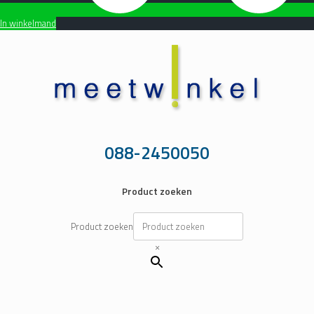
In winkelmand
Ga
naar
de
inhoud
088-2450050
Product zoeken
Product zoeken
×