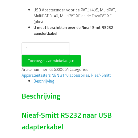
USB Adaptersnoer voor de PAT3140S, MultiPAT,
MultiPAT 3140, MultiPAT XE en de EazyPAT XE
(plus)
U moet beschikken over de Nieaf Smit RS232
aansluitkabel
Nieaf-
Smitt
RS232
Toevoegen aan winkelwagen
naar
USB
Artikelnummer:
626000664
Categorieën:
adapter
Apparatentesters NEN 3140 accessoires
,
Nieaf-Smitt
aantal
Beschrijving
Beschrijving
Nieaf-Smitt RS232 naar USB
adapterkabel