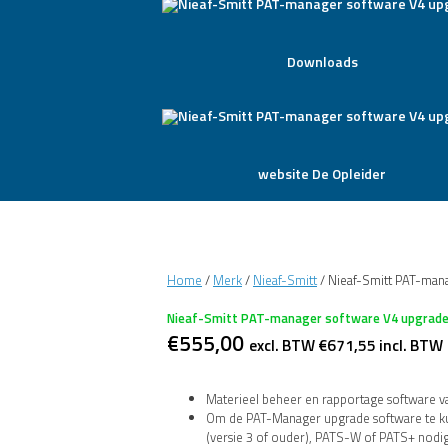
Downloads
website De Opleider
Home
/
Merk
/
Nieaf-Smitt
/ Nieaf-Smitt PAT-man
Nieaf-Smitt PAT-manager software V4 upgrad
€
555,00
excl. BTW
€
671,55
incl. BTW
Materieel beheer en rapportage software v
Om de PAT-Manager upgrade software te kun
(versie 3 of ouder), PATS-W of PATS+ nodi