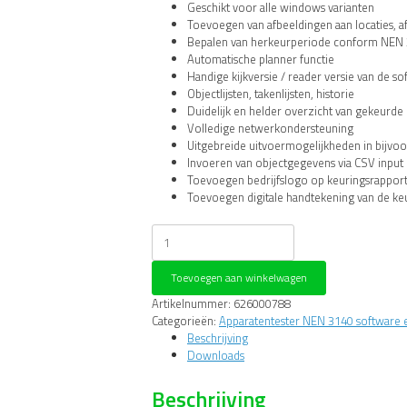
Geschikt voor alle windows varianten
Toevoegen van afbeeldingen aan locaties, a
Bepalen van herkeurperiode conform NEN
Automatische planner functie
Handige kijkversie / reader versie van de s
Objectlijsten, takenlijsten, historie
Duidelijk en helder overzicht van gekeurde
Volledige netwerkondersteuning
Uitgebreide uitvoermogelijkheden in bijvo
Invoeren van objectgegevens via CSV input
Toevoegen bedrijfslogo op keuringsrappor
Toevoegen digitale handtekening van de k
Nieaf-
Smitt
PAT-
Toevoegen aan winkelwagen
manager
software
Artikelnummer:
626000788
V4
Categorieën:
Apparatentester NEN 3140 software 
upgrade
Beschrijving
aantal
Downloads
Beschrijving