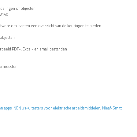
fdelingen of objecten.
 3140
oftware om klanten een overzicht van de keuringen te bieden
 objecten
orbeeld PDF-, Excel- en email bestanden
t
eurmeester
en apps
,
NEN 3140 testers voor elektrische arbeidsmiddelen
,
Nieaf-Smitt