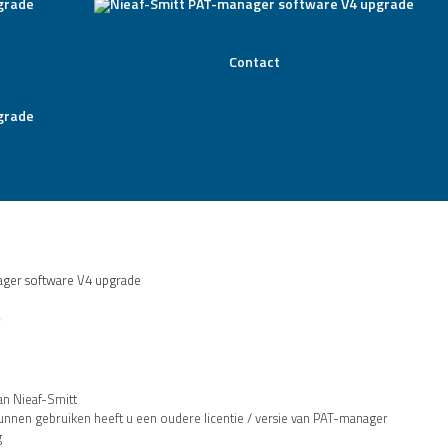
Contact
ager software V4 upgrade
e
an Nieaf-Smitt
nen gebruiken heeft u een oudere licentie / versie van PAT-manager
g