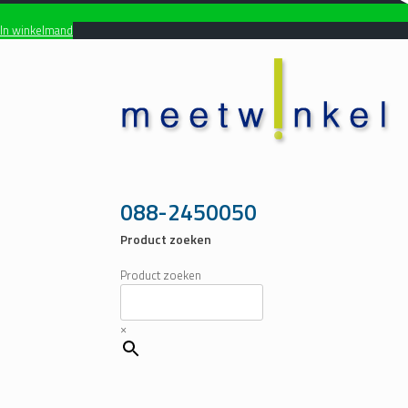
In winkelmand
Ga
naar
de
inhoud
088-2450050
Product zoeken
Product zoeken
×