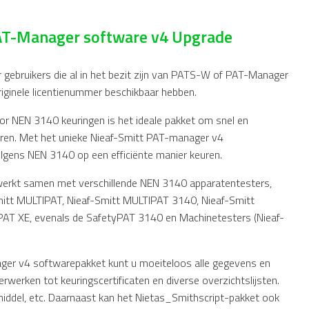
PAT-Manager software v4 Upgrade
r gebruikers die al in het bezit zijn van PATS-W of PAT-Manager
originele licentienummer beschikbaar hebben.
r NEN 3140 keuringen is het ideale pakket om snel en
ren. Met het unieke Nieaf-Smitt PAT-manager v4
lgens NEN 3140 op een efficiënte manier keuren.
erkt samen met verschillende NEN 3140 apparatentesters,
mitt MULTIPAT, Nieaf-Smitt MULTIPAT 3140, Nieaf-Smitt
PAT XE, evenals de SafetyPAT 3140 en Machinetesters (Nieaf-
ger v4 softwarepakket kunt u moeiteloos alle gegevens en
erwerken tot keuringscertificaten en diverse overzichtslijsten.
dsmiddel, etc. Daarnaast kan het Nietas_Smithscript-pakket ook