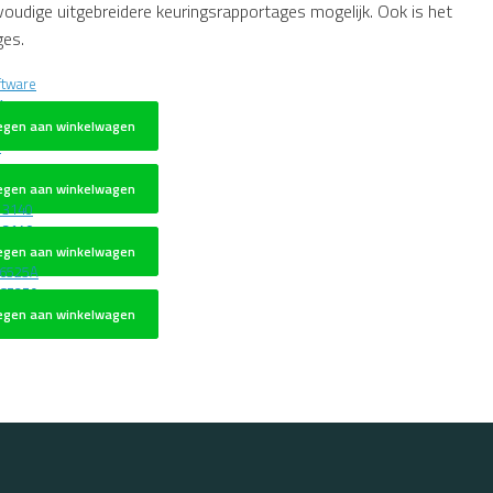
voudige uitgebreidere keuringsrapportages mogelijk. Ook is het
ges.
ftware
egen aan winkelwagen
egen aan winkelwagen
 3140
egen aan winkelwagen
36525A
egen aan winkelwagen