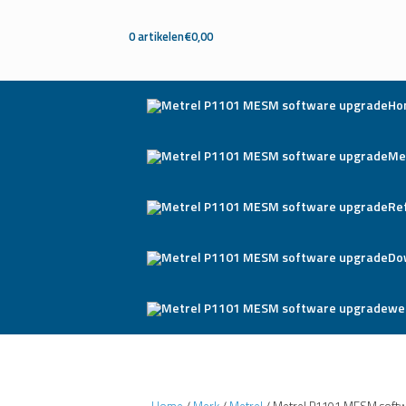
0 artikelen
€0,00
Ho
Me
Re
Do
we