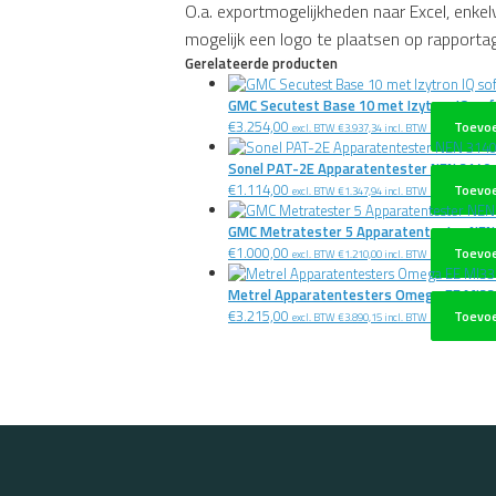
O.a. exportmogelijkheden naar Excel, enkel
mogelijk een logo te plaatsen op rapporta
Gerelateerde producten
GMC Secutest Base 10 met Izytron IQ so
€
3.254,00
Toevo
excl. BTW
€
3.937,34
incl. BTW
Sonel PAT-2E Apparatentester NEN 3140
€
1.114,00
Toevo
excl. BTW
€
1.347,94
incl. BTW
GMC Metratester 5 Apparatentester NEN
€
1.000,00
Toevo
excl. BTW
€
1.210,00
incl. BTW
Metrel Apparatentesters Omega EE MI3
€
3.215,00
Toevo
excl. BTW
€
3.890,15
incl. BTW