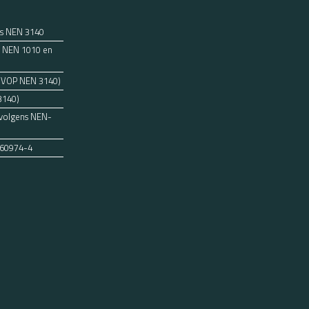
ns NEN 3140
ens NEN 1010 en
 (VOP NEN 3140)
3140)
 volgens NEN-
 60974-4