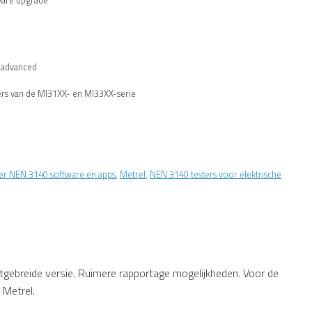
are upgrade
 advanced
sters van de MI31XX- en MI33XX-serie
er NEN 3140 software en apps
,
Metrel
,
NEN 3140 testers voor elektrische
gebreide versie. Ruimere rapportage mogelijkheden. Voor de
 Metrel.