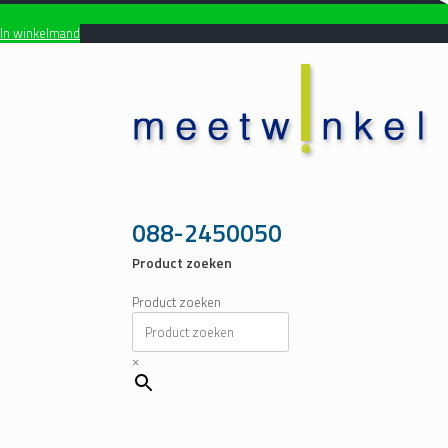
In winkelmand
Ga
naar
de
inhoud
088-2450050
Product zoeken
Product zoeken
×