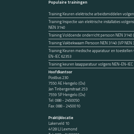
Populaire trainingen
Training Keuren elektrische arbeidsmiddelen volge
Training Inspectie van elektrische installaties volg
NEN 3140
Training Voldoende onderricht persoon NEN 3140
Training Vakbekwaam Persoon NEN 3140 (VP NEN 
Training Keuren medische apparatuur en toestellen
EN-IEC 62353
Training keuren lasapparatuur volgens NEN-EN-IEC
Hoofdkantoor
Postbus 230
7550 AE Hengelo (Ov)
Jan Tinbergenstraat 253
7559 SP Hengelo (Ov)
Tel:
088 - 2450050
Fax: 088 - 2450010
Praktijklocatie
Lakerveld 10
4128 LJ Lexmond