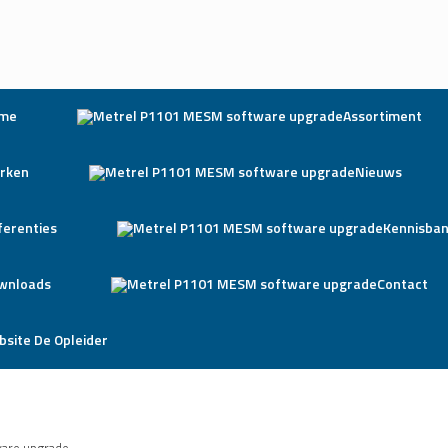
me
Assortiment
rken
Nieuws
ferenties
Kennisba
wnloads
Contact
bsite De Opleider