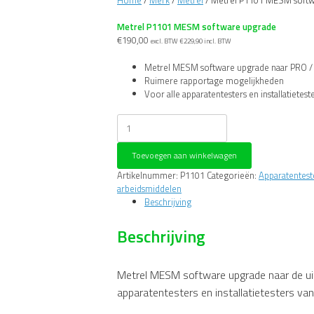
Home
/
Merk
/
Metrel
/ Metrel P1101 MESM softw
Metrel P1101 MESM software upgrade
€
190,00
excl. BTW
€
229,90
incl. BTW
Metrel MESM software upgrade naar PRO /
Ruimere rapportage mogelijkheden
Voor alle apparatentesters en installatiete
Metrel
P1101
MESM
Toevoegen aan winkelwagen
software
upgrade
Artikelnummer:
P1101
Categorieën:
Apparatentest
aantal
arbeidsmiddelen
Beschrijving
Beschrijving
Metrel MESM software upgrade naar de uit
apparatentesters en installatietesters van