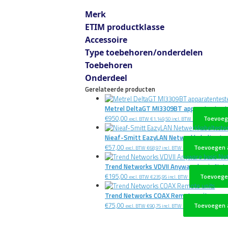
Merk
ETIM productklasse
Accessoire
Type toebehoren/onderdelen
Toebehoren
Onderdeel
Gerelateerde producten
Metrel DeltaGT MI3309BT apparatentest
€
950,00
Toevoeg
excl. BTW
€
1.149,50
incl. BTW
Nieaf-Smitt EazyLAN Netwerkkabelteste
€
57,00
Toevoegen 
excl. BTW
€
68,97
incl. BTW
Trend Networks VDVII Anyware basis Net
€
195,00
Toevoege
excl. BTW
€
235,95
incl. BTW
Trend Networks COAX Remote units
€
75,00
Toevoegen 
excl. BTW
€
90,75
incl. BTW