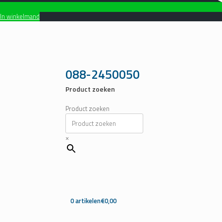
In winkelmand
Ga
naar
de
inhoud
088-2450050
Product zoeken
Product zoeken
×
0 artikelen
€0,00