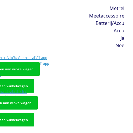
Metrel
Meetaccessoire
Batterij/Accu
Accu
Ja
Nee
er + A1434 Android aPAT app
en aan winkelwagen
r
aan winkelwagen
werkkabeltester
n aan winkelwagen
aan winkelwagen