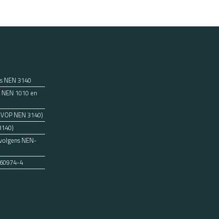
ns NEN 3140
ens NEN 1010 en
 (VOP NEN 3140)
3140)
 volgens NEN-
 60974-4