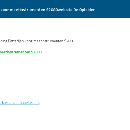
website De Opleider
eding Batterijen voor meetinstrumenten S2080
 meetinstrumenten S2080
ktesters en kabeltesters