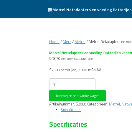
Home
/
Merk
/
Metrel
/ Metrel Netadapters en vo
Metrel Netadapters en voeding Batterijen voor
€
48,70
excl. BTW
€
58,93
incl. BTW
S2080 batterijen, 2.100 mAh AA
Metrel
Netadapters
en
Toevoegen aan winkelwagen
voeding
Batterijen
Artikelnummer:
S2080
Categorieën:
Metrel
,
Netwer
voor
Specificaties
meetinstrumenten
S2080
Specificaties
aantal