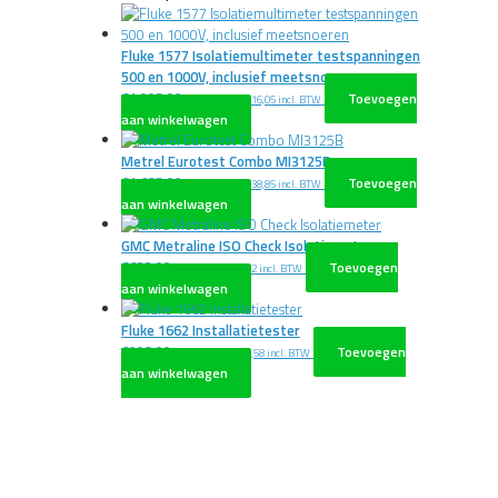
Fluke 1577 Isolatiemultimeter testspanningen
500 en 1000V, inclusief meetsnoeren
€
1.005,00
Toevoegen
excl. BTW
€
1.216,05
incl. BTW
aan winkelwagen
Metrel Eurotest Combo MI3125B
€
1.685,00
Toevoegen
excl. BTW
€
2.038,85
incl. BTW
aan winkelwagen
GMC Metraline ISO Check Isolatiemeter
€
622,00
Toevoegen
excl. BTW
€
752,62
incl. BTW
aan winkelwagen
Fluke 1662 Installatietester
€
998,00
Toevoegen
excl. BTW
€
1.207,58
incl. BTW
aan winkelwagen