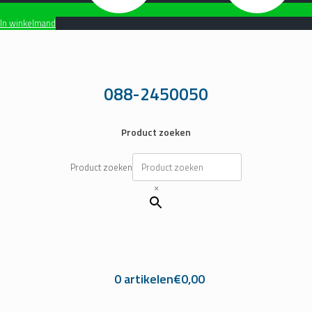
In winkelmand
Ga
naar
de
inhoud
088-2450050
Product zoeken
Product zoeken
×
0 artikelen
€0,00