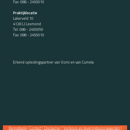
Fax: 088 - 2450010
Praktijklocatie
Lakerveld 10
4128 LJ Lexmond
Tel:
088 - 2450050
Fax: 088 - 2450010
Erkend opleidingspartner van Vomi en van Cumela
Kennisbank
|
Contact
|
Disclaimer
|
Verkoop en leveringsvoorwaarden
|