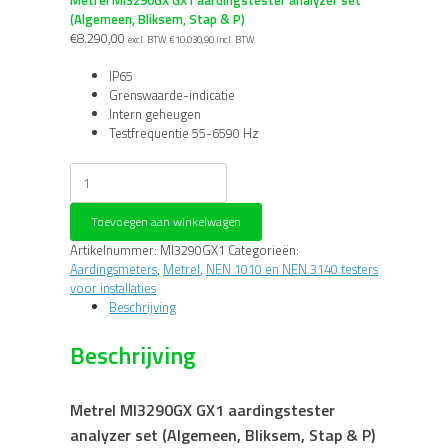
(Algemeen, Bliksem, Stap & P)
€
8.290,00
excl. BTW
€
10.030,90
incl. BTW
IP65
Grenswaarde-indicatie
Intern geheugen
Testfrequentie 55-6590 Hz
Metrel
MI3290GX
GX1
Toevoegen aan winkelwagen
aardingstester
analyzer
Artikelnummer:
MI3290GX1
Categorieën:
set
Aardingsmeters
,
Metrel
,
NEN 1010 en NEN 3140 testers
(Algemeen,
voor installaties
Bliksem,
Beschrijving
Stap
&
Beschrijving
P)
aantal
Metrel MI3290GX GX1 aardingstester
analyzer set (Algemeen, Bliksem, Stap & P)