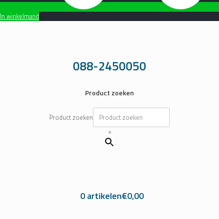
In winkelmand
Ga
naar
de
inhoud
088-2450050
Product zoeken
Product zoeken
×
0 artikelen
€0,00