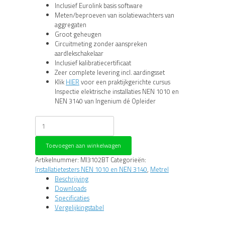
Inclusief Eurolink basis software
Meten/beproeven van isolatiewachters van
aggregaten
Groot geheugen
Circuitmeting zonder aanspreken
aardlekschakelaar
Inclusief kalibratiecertificaat
Zeer complete levering incl. aardingsset
Klik
HIER
voor een praktijkgerichte cursus
Inspectie elektrische installaties NEN 1010 en
NEN 3140 van Ingenium dé Opleider
Metrel
Eurotest
XE
Toevoegen aan winkelwagen
Installatietester
MI3102BT
Artikelnummer:
MI3102BT
Categorieën:
aantal
Installatietesters NEN 1010 en NEN 3140
,
Metrel
Beschrijving
Downloads
Specificaties
Vergelijkingstabel