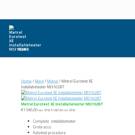
Menu
Home
/
Merk
/
Metrel
/ Metrel Eurotest XE
Installatietester MI3102BT
Metrel Eurotest XE Installatietester MI3102BT
€
1.560,00
excl. BTW
€
1.887,60
incl. BTW
Complete installatietester
Grote accu
Autotest procedure