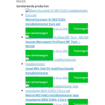
keuze.
Gerelateerde producten
Metrel Eurotest XC MI3152EU
Installatietester Euro set
€
3.240,00
Toevoegen
excl. BTW
€
3.920,40
incl. BTW
aan winkelwagen
Gossen Metrawatt Profitest MF Tech –
M535K
€
2.599,00
Toevoegen
excl. BTW
€
3.144,79
incl. BTW
aan winkelwagen
Sonel MPI-540-PV multifunctionele
Installatietester
€
4.416,00
Toevoegen
excl. BTW
€
5.343,36
incl. BTW
aan winkelwagen
Metrel MI3144EU installatietester lage
impedantie 800V EURO-Z Euro set
€
5.320,00
Toevoegen
excl. BTW
€
6.437,20
incl. BTW