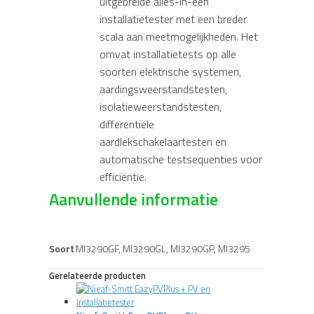
uitgebreide alles-in-één
installatietester met een breder
scala aan meetmogelijkheden. Het
omvat installatietests op alle
soorten elektrische systemen,
aardingsweerstandstesten,
isolatieweerstandstesten,
differentiële
aardlekschakelaartesten en
automatische testsequenties voor
efficiëntie.
Aanvullende informatie
Soort
MI3290GF, MI3290GL, MI3290GP, MI3295
Gerelateerde producten