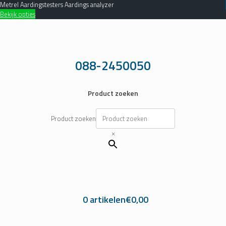
Metrel Aardingstesters Aardings analyzer
Bekijk opties
Ga
naar
de
inhoud
088-2450050
Product zoeken
Product zoeken
×
0 artikelen
€0,00