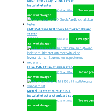
Nieaf-Smitt EazyPVPlus + PV en
Installatietester
€
1.645,00
Toevoegen
excl. BTW
€
1.990,45
incl. BTW
aan winkelwagen
GMC Metraline RCD Check Aardlekschakelaar
tester
€
622,00
Toevoegen
excl. BTW
€
752,62
incl. BTW
aan winkelwagen
Fluke 1587 FC Isolatieweerstand Multimeter
€
1.182,00
Toevoegen
excl. BTW
€
1.430,22
incl. BTW
aan winkelwagen
Metrel Eurotest XC MI3152ST
Installatietester standaard set
€
2.645,00
Toevoegen
excl. BTW
€
3.200,45
incl. BTW
aan winkelwagen