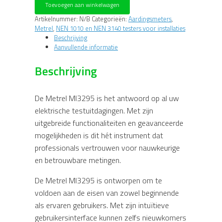
Toevoegen aan winkelwagen
analyzer
aantal
Artikelnummer:
N/B
Categorieën:
Aardingsmeters
,
Metrel
,
NEN 1010 en NEN 3140 testers voor installaties
Beschrijving
Aanvullende informatie
Beschrijving
De Metrel MI3295 is het antwoord op al uw
elektrische testuitdagingen. Met zijn
uitgebreide functionaliteiten en geavanceerde
mogelijkheden is dit hét instrument dat
professionals vertrouwen voor nauwkeurige
en betrouwbare metingen.
De Metrel MI3295 is ontworpen om te
voldoen aan de eisen van zowel beginnende
als ervaren gebruikers. Met zijn intuïtieve
gebruikersinterface kunnen zelfs nieuwkomers