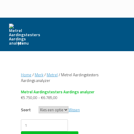
Menu
Home
/
Merk
/
Metrel
/ Metrel Aardingstesters
Aardings analyzer
Metrel Aardingstesters Aardings analyzer
Prijsklasse:
€
5.750,00
-
€
6.785,00
€5.750,00
tot
Soort
Wissen
€6.785,00
Metrel
Aardingstesters
Aardings