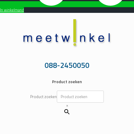
In winkelmand
Ga
naar
de
inhoud
088-2450050
Product zoeken
Product zoeken
×