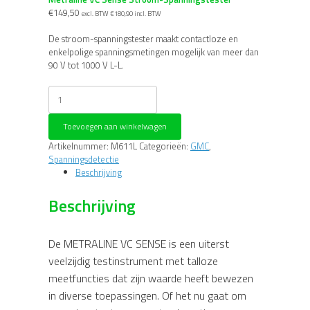
€
149,50
excl. BTW
€
180,90
incl. BTW
De stroom-spanningstester maakt contactloze en
enkelpolige spanningsmetingen mogelijk van meer dan
90 V tot 1000 V L-L.
Metraline
VC
Sense
Toevoegen aan winkelwagen
Stroom-
Spanningstester
Artikelnummer:
M611L
Categorieën:
GMC
,
aantal
Spanningsdetectie
Beschrijving
Beschrijving
De METRALINE VC SENSE is een uiterst
veelzijdig testinstrument met talloze
meetfuncties dat zijn waarde heeft bewezen
in diverse toepassingen. Of het nu gaat om