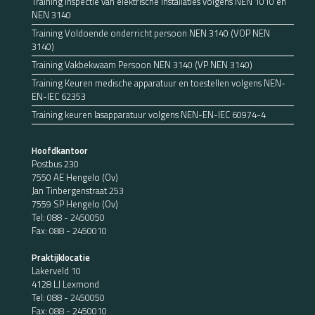
Training Inspectie van elektrische installaties volgens NEN 1010 en
NEN 3140
Training Voldoende onderricht persoon NEN 3140 (VOP NEN
3140)
Training Vakbekwaam Persoon NEN 3140 (VP NEN 3140)
Training Keuren medische apparatuur en toestellen volgens NEN-
EN-IEC 62353
Training keuren lasapparatuur volgens NEN-EN-IEC 60974-4
Hoofdkantoor
Postbus 230
7550 AE Hengelo (Ov)
Jan Tinbergenstraat 253
7559 SP Hengelo (Ov)
Tel:
088 - 2450050
Fax: 088 - 2450010
Praktijklocatie
Lakerveld 10
4128 LJ Lexmond
Tel:
088 - 2450050
Fax: 088 - 2450010