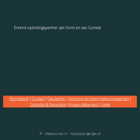
Erkend opleidingspartner van Vomi en van Cumela
Kennisbank
|
Contact
|
Disclaimer
|
Verkoop en leveringsvoorwaarden
|
Garantie & Reparatie
|
Privacy statement
|
Links
© - Meetwinkel.nl - Realisatie
de-lijn.nl