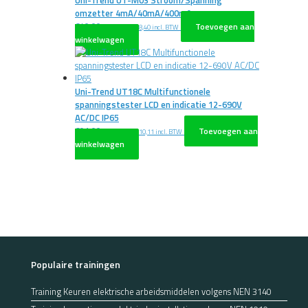
Uni-Trend UT-M03 Stroom/Spanning
omzetter 4mA/40mA/400mA
€
40,00
Toevoegen aan
excl. BTW
€
48,40
incl. BTW
winkelwagen
Uni-Trend UT18C Multifunctionele
spanningstester LCD en indicatie 12-690V
AC/DC IP65
€
91,00
Toevoegen aan
excl. BTW
€
110,11
incl. BTW
winkelwagen
Populaire trainingen
Training Keuren elektrische arbeidsmiddelen volgens NEN 3140