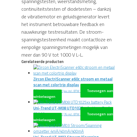
spanningstesten, weerstandsmeting,
continuïteitstesten of diodetesten – dankzij
de vibratiemotor en geluidsgenerator levert
het instrument betrouwbare feedback en
nauwkeurige testresultaten. De stroom-
spanningstesteenheid maakt contactloze en
eenpolige spanningsmetingen mogelijk van
meer dan 90 V tot 1000 V L-L.
Gerelateerde producten
Zircon ElectriScanner e60c stroom en metaal
scan met colortrip display
€
64,00
Toevoegen aan
excl. BTW
€
77,44
incl. BTW
winkelwagen
Uni-Trend UT-M08 UTD1025xx battery Pack
€
56,00
Toevoegen aan
excl. BTW
€
67,76
incl. BTW
winkelwagen