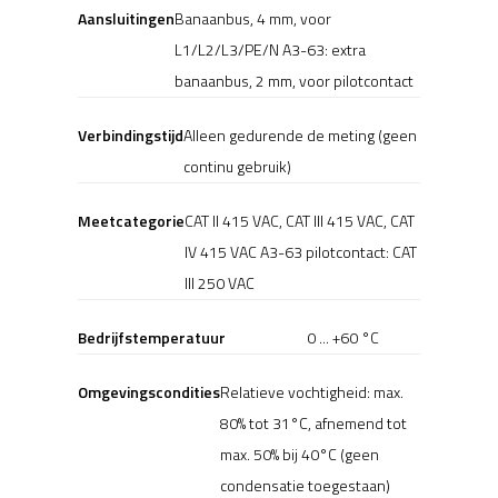
Aansluitingen
Banaanbus, 4 mm, voor
L1/L2/L3/PE/N A3-63: extra
banaanbus, 2 mm, voor pilotcontact
Verbindingstijd
Alleen gedurende de meting (geen
continu gebruik)
Meetcategorie
CAT II 415 VAC, CAT III 415 VAC, CAT
IV 415 VAC A3-63 pilotcontact: CAT
III 250 VAC
Bedrijfstemperatuur
0 ... +60 °C
Omgevingscondities
Relatieve vochtigheid: max.
80% tot 31°C, afnemend tot
max. 50% bij 40°C (geen
condensatie toegestaan)