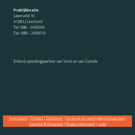
Praktijklocatie
Lakerveld 10
4128 LJ Lexmond
Tel:
088 - 2450050
Fax: 088 - 2450010
Erkend opleidingspartner van Vomi en van Cumela
Kennisbank
|
Contact
|
Disclaimer
|
Verkoop en leveringsvoorwaarden
|
Garantie & Reparatie
|
Privacy statement
|
Links