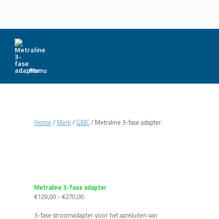
Menu
Home
/
Merk
/
GMC
/ Metraline 3-fase adapter
Metraline 3-fase adapter
Prijsklasse:
€
129,00
-
€
270,00
€129,00
tot
3-fase stroomadapter voor het aansluiten van