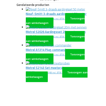
Gerelateerde producten
Nieaf-Smitt 3-draads aardingsset 50 meter
€
354,00
Toevoegen
excl. BTW
€
428,34
incl. BTW
aan winkelwagen
Metrel S2026 Aardingsset 20m met pennen
€
160,00
Toevoegen
excl. BTW
€
193,60
incl. BTW
aan winkelwagen
Metrel A1314 Plug-commander
€
231,00
Toevoegen
excl. BTW
€
279,51
incl. BTW
aan winkelwagen
Metrel S2143 Set meetprobes
€
28,00
Toevoegen aan
excl. BTW
€
33,88
incl. BTW
winkelwagen