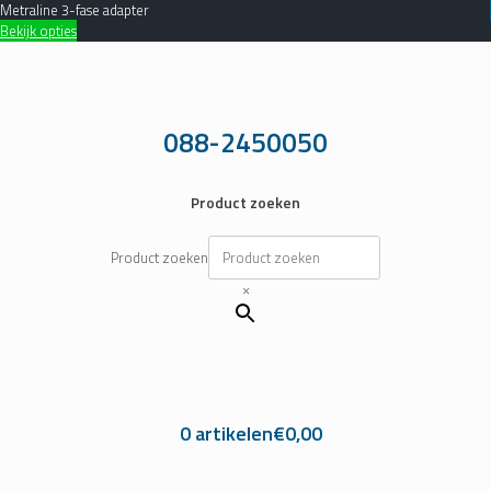
Metraline 3-fase adapter
Bekijk opties
Ga
naar
de
inhoud
088-2450050
Product zoeken
Product zoeken
×
0 artikelen
€0,00