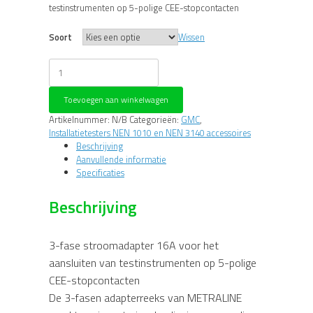
€270,00
testinstrumenten op 5-polige CEE-stopcontacten
Soort
Wissen
Metraline
3-
fase
Toevoegen aan winkelwagen
adapter
aantal
Artikelnummer:
N/B
Categorieën:
GMC
,
Installatietesters NEN 1010 en NEN 3140 accessoires
Beschrijving
Aanvullende informatie
Specificaties
Beschrijving
3-fase stroomadapter 16A voor het
aansluiten van testinstrumenten op 5-polige
CEE-stopcontacten
De 3-fasen adapterreeks van METRALINE