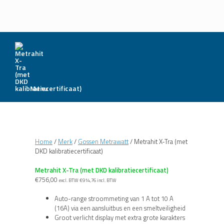
Menu
Home
/
Merk
/
Gossen Metrawatt
/ Metrahit X-Tra (met
DKD kalibratiecertificaat)
Metrahit X-Tra (met DKD kalibratiecertificaat)
€
756,00
excl. BTW
€
914,76
incl. BTW
Auto-range stroommeting van 1 A tot 10 A
(16A) via een aansluitbus en een smeltveiligheid
Groot verlicht display met extra grote karakters