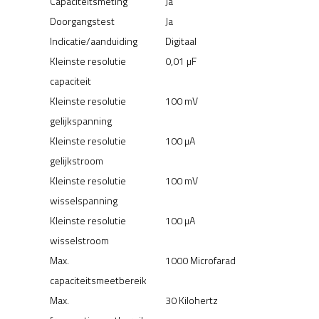
Capaciteitsmeting
Ja
Doorgangstest
Ja
Indicatie/aanduiding
Digitaal
Kleinste resolutie
0,01 µF
capaciteit
Kleinste resolutie
100 mV
gelijkspanning
Kleinste resolutie
100 µA
gelijkstroom
Kleinste resolutie
100 mV
wisselspanning
Kleinste resolutie
100 µA
wisselstroom
Max.
1000 Microfarad
capaciteitsmeetbereik
Max.
30 Kilohertz