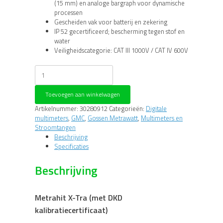
(15 mm) en analoge bargraph voor dynamische
processen
Gescheiden vak voor batterij en zekering
IP 52 gecertificeerd; bescherming tegen stof en
water
Veiligheidscategorie: CAT III 1000V / CAT IV 600V
Metrahit
X-
Tra
Toevoegen aan winkelwagen
(met
DKD
Artikelnummer:
30280912
Categorieën:
Digitale
kalibratiecertificaat)
multimeters
,
GMC
,
Gossen Metrawatt
,
Multimeters en
aantal
Stroomtangen
Beschrijving
Specificaties
Beschrijving
Metrahit X-Tra (met DKD
kalibratiecertificaat)