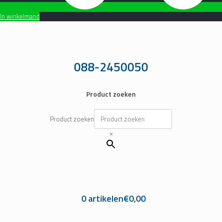
In winkelmand
Ga
naar
de
inhoud
088-2450050
Product zoeken
Product zoeken
×
0 artikelen
€0,00