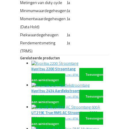
Metingen van duty cycle
Ja
Minimumwaardegeheugen
Ja
Momentwaardegeheugen
Ja
(Data Hold)
Piekwaardegeheugen
Ja
Rendementsmeting
Ja
(TRMS)
Gerelateerde producten
Kyoritsu 2200 Stroomtang
€
134,00
Toevoegen
excl. BTW
€
162,14
incl. BTW
aan winkelwagen
Kyoritsu 2434 Aardlekstroomtang
€
394,00
Toevoegen
excl. BTW
€
476,74
incl. BTW
aan winkelwagen
UT219E True RMS AC Stroomtang 600A
€
204,00
Toevoegen
excl. BTW
€
246,84
incl. BTW
aan winkelwagen