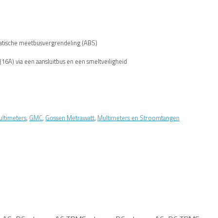
atische meetbusvergrendeling (ABS)
16A) via een aansluitbus en een smeltveiligheid
ultimeters
,
GMC
,
Gossen Metrawatt
,
Multimeters en Stroomtangen