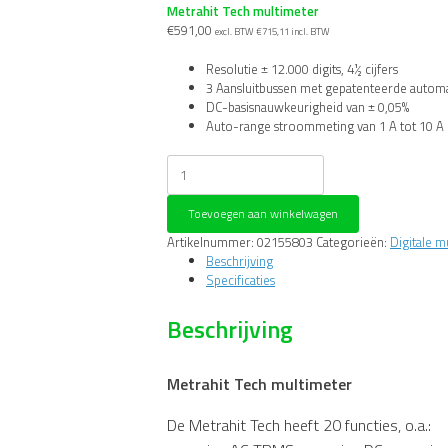
Metrahit Tech multimeter
€
591,00
excl. BTW
€
715,11
incl. BTW
Resolutie ± 12.000 digits, 4½ cijfers
3 Aansluitbussen met gepatenteerde autom
DC-basisnauwkeurigheid van ± 0,05%
Auto-range stroommeting van 1 A tot 10 A (
Metrahit
Tech
multimeter
Toevoegen aan winkelwagen
aantal
Artikelnummer:
02155803
Categorieën:
Digitale m
Beschrijving
Specificaties
Beschrijving
Metrahit Tech multimeter
De Metrahit Tech heeft 20 functies, o.a.: