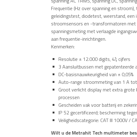
spanning AC TRMS, spanning DC, spanni
Frequentie (Hz over spanning en stroom),
geleidingstest, diodetest, weerstand, een 
stroomsensors en -transformatoren met sp
spanningsmeting met verlaagde ingangswee
aan frequentie-inrichtingen.
Kenmerken:
Resolutie ± 12.000 digits, 4½ cijfers
3 Aansluitbussen met gepatenteerde 
DC-basisnauwkeurigheid van ± 0,05%
Auto-range stroommeting van 1 A tot 1
Groot verlicht display met extra grot
processen
Gescheiden vak voor batterij en zekeri
IP 52 gecertificeerd; bescherming tege
Veiligheidscategorie: CAT III 1000V / 
Wilt u de Metrahit Tech multimeter bes