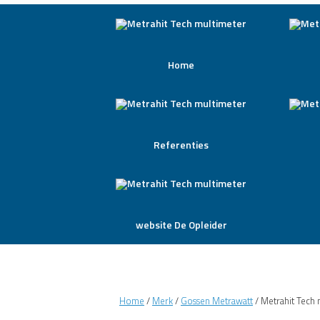
Home
Referenties
website De Opleider
Home
/
Merk
/
Gossen Metrawatt
/ Metrahit Tech 