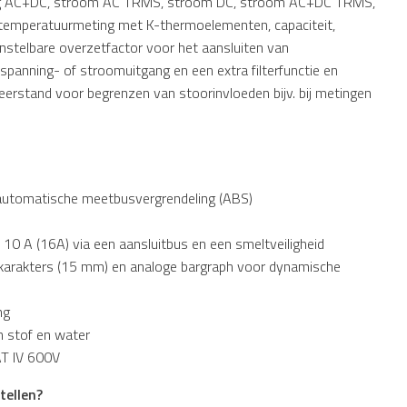
ng AC+DC, stroom AC TRMS, stroom DC, stroom AC+DC TRMS,
 temperatuurmeting met K-thermoelementen, capaciteit,
instelbare overzetfactor voor het aansluiten van
anning- of stroomuitgang en een extra filterfunctie en
rstand voor begrenzen van stoorinvloeden bijv. bij metingen
automatische meetbusvergrendeling (ABS)
0 A (16A) via een aansluitbus en een smeltveiligheid
e karakters (15 mm) en analoge bargraph voor dynamische
ng
n stof en water
CAT IV 600V
tellen?