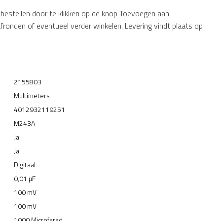
 bestellen door te klikken op de knop Toevoegen aan
afronden of eventueel verder winkelen. Levering vindt plaats op
2155803
Multimeters
4012932119251
M243A
Ja
Ja
Digitaal
0,01 µF
100 mV
100 mV
1000 Microfarad