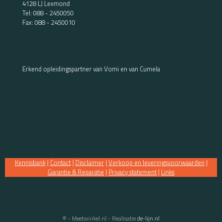
4128 LJ Lexmond
Tel:
088 - 2450050
Fax: 088 - 2450010
Erkend opleidingspartner van Vomi en van Cumela
Kennisbank
|
Contact
|
Disclaimer
|
Verkoop en leveringsvoorwaarden
|
Garantie & Reparatie
|
Privacy statement
|
Links
© - Meetwinkel.nl - Realisatie
de-lijn.nl