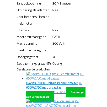
Tangbekopening
30 Millimeter
Uitvoering als adapter
Nee
voor het aansluiten op
multimeter
Interface
Nee
Meetcircuitcategorie
CAT III
Max. spanning
300 Volt
meetcircuitcategorie
Doorgangstest
Ja
Beschermingsgraad (IP)
Overig
Gerelateerde producten
Kyoritsu 1030 Digitale Penmultimeter, 0-
600VAC/DC met draagtas
€
107,00
Toevoegen
excl. BTW
€
129,47
incl. BTW
aan winkelwagen