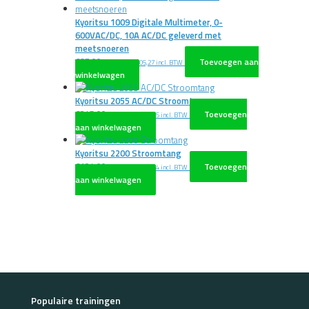
Kyoritsu 1009 Digitale Multimeter, 0-
600VAC/DC, 10A AC/DC geleverd met
meetsnoeren
€
87,00
Toevoegen aan
excl. BTW
€
105,27
incl. BTW
winkelwagen
Kyoritsu 2055 AC/DC Stroomtang
€
245,00
Toevoegen
excl. BTW
€
296,45
incl. BTW
aan winkelwagen
Kyoritsu 2200 Stroomtang
€
134,00
Toevoegen
excl. BTW
€
162,14
incl. BTW
aan winkelwagen
Populaire trainingen