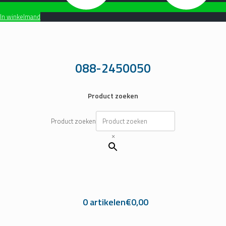
In winkelmand
Ga
naar
de
inhoud
088-2450050
Product zoeken
Product zoeken
×
0 artikelen
€0,00