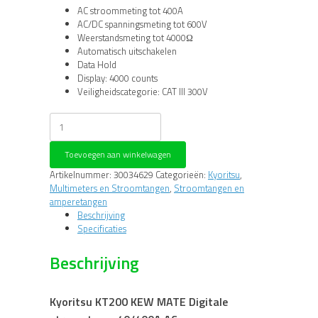
AC stroommeting tot 400A
AC/DC spanningsmeting tot 600V
Weerstandsmeting tot 4000Ω
Automatisch uitschakelen
Data Hold
Display: 4000 counts
Veiligheidscategorie: CAT III 300V
Kyoritsu
KT200
KEW
Toevoegen aan winkelwagen
MATE
Digitale
Artikelnummer:
30034629
Categorieën:
Kyoritsu
,
stroomtang,
Multimeters en Stroomtangen
,
Stroomtangen en
40/400A
amperetangen
AC
Beschrijving
aantal
Specificaties
Beschrijving
Kyoritsu KT200 KEW MATE Digitale