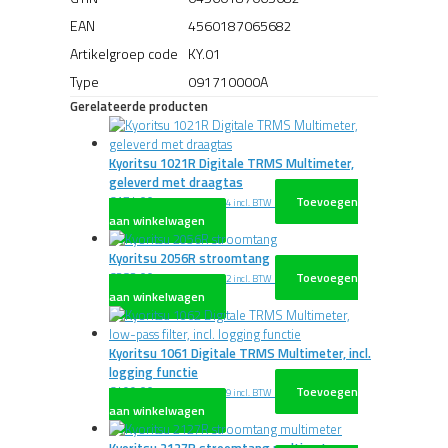
EAN
4560187065682
Artikelgroep code
KY.01
Type
091710000A
Gerelateerde producten
Kyoritsu 1021R Digitale TRMS Multimeter,
geleverd met draagtas
€
174,00
Toevoegen
excl. BTW
€
210,54
incl. BTW
aan winkelwagen
Kyoritsu 2056R stroomtang
€
382,00
Toevoegen
excl. BTW
€
462,22
incl. BTW
aan winkelwagen
Kyoritsu 1061 Digitale TRMS Multimeter, incl.
logging functie
€
499,00
Toevoegen
excl. BTW
€
603,79
incl. BTW
aan winkelwagen
Kyoritsu 2127R stroomtang multimeter