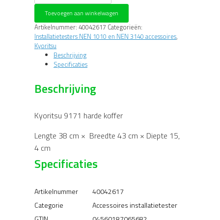
harde
Toevoegen aan winkelwagen
koffer
voor
Artikelnummer:
40042617
Categorieën:
de
Installatietesters NEN 1010 en NEN 3140 accessoires
,
Kyoritsu
Kyoritsu
3127
Beschrijving
aantal
Specificaties
Beschrijving
Kyoritsu 9171 harde koffer
Lengte 38 cm × Breedte 43 cm × Diepte 15,
4 cm
Specificaties
Artikelnummer
40042617
Categorie
Accessoires installatietester
GTIN
04560187065682