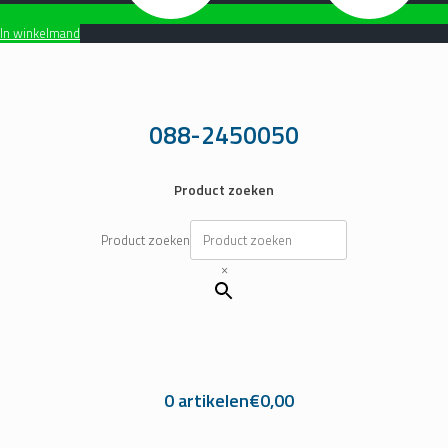
In winkelmand
Ga
naar
de
inhoud
088-2450050
Product zoeken
Product zoeken
×
0 artikelen
€0,00