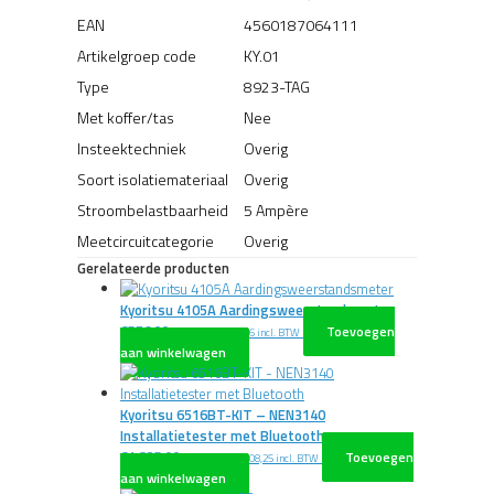
EAN
4560187064111
Artikelgroep code
KY.01
Type
8923-TAG
Met koffer/tas
Nee
Insteektechniek
Overig
Soort isolatiemateriaal
Overig
Stroombelastbaarheid
5 Ampère
Meetcircuitcategorie
Overig
Gerelateerde producten
Kyoritsu 4105A Aardingsweerstandsmeter
€
576,00
Toevoegen
excl. BTW
€
696,96
incl. BTW
aan winkelwagen
Kyoritsu 6516BT-KIT – NEN3140
Installatietester met Bluetooth
€
1.825,00
Toevoegen
excl. BTW
€
2.208,25
incl. BTW
aan winkelwagen