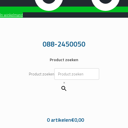
In winkelmand
Ga
naar
de
inhoud
088-2450050
Product zoeken
Product zoeken
×
0 artikelen
€0,00