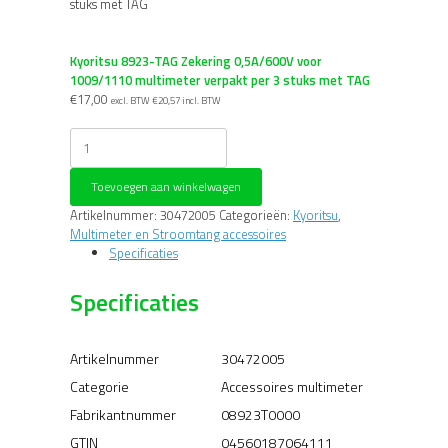
stuks met TAG
Kyoritsu 8923-TAG Zekering 0,5A/600V voor
1009/1110 multimeter verpakt per 3 stuks met TAG
€
17,00
excl. BTW
€
20,57
incl. BTW
Kyoritsu
8923-
TAG
Toevoegen aan winkelwagen
Zekering
0,5A/600V
Artikelnummer:
30472005
Categorieën:
Kyoritsu
,
voor
Multimeter en Stroomtang accessoires
1009/1110
Specificaties
multimeter
verpakt
Specificaties
per
3
stuks
Artikelnummer
30472005
met
TAG
Categorie
Accessoires multimeter
aantal
Fabrikantnummer
08923T0000
GTIN
04560187064111