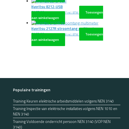
Kyoritsu 8212-USB
€
167,00
Toevoegen
excl. BTW
€
202,07
incl. BTW
aan winkelwagen
Kyoritsu 2127R stroomtang multimeter
€
168,00
Toevoegen
excl. BTW
€
203,28
incl. BTW
aan winkelwagen
Populaire trainingen
Training Keuren elektrische arbeidsmiddelen volgens NEN 3140
Training Inspectie van elektrische installaties volgens NEN 1010 en
NEN 3140
Training Voldoende onderricht persoon NEN 3140 (VOP NEN
3140)