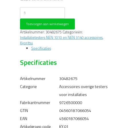
Kyoritsu
7265
Veiligheidssnoer
Toevoegen aan winkelwagen
3
meter
Artikelnummer:
30482675
Categorieën:
groen
Installatietesters NEN 1010 en NEN 3140 accessoires
,
voor
Kyoritsu
3025A/3121B/3122B/3125A
Specificaties
aantal
Specificaties
Artikelnummer
30482675
Categorie
Accessoires overige testers
voor installaties
Fabrikantnummer
9726500000
GTIN
04560187066054
EAN
4560187066054
Artikelgroep code
KY.01