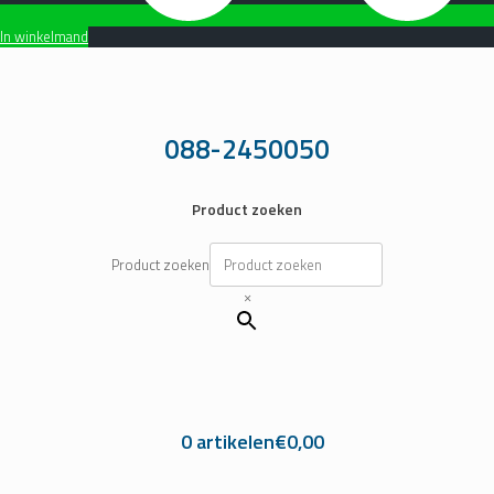
In winkelmand
Ga
naar
de
inhoud
088-2450050
Product zoeken
Product zoeken
×
0 artikelen
€0,00