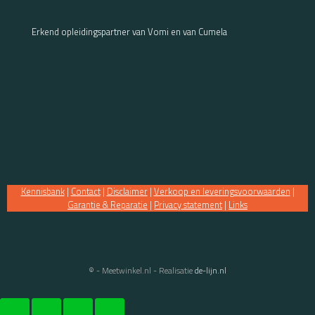
Erkend opleidingspartner van Vomi en van Cumela
Kennisbank
|
Contact
|
Disclaimer
|
Verkoop en leveringsvoorwaarden
|
Garantie & Reparatie
|
Privacy statement
|
Links
© - Meetwinkel.nl - Realisatie
de-lijn.nl