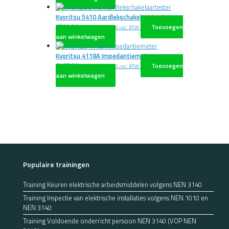
Kyoritsu 5410 Aardlekschakelaartester
€
790,00
Toevoegen
excl. BTW
€
955,90
incl. BTW
aan winkelwagen
Kyoritsu 4118A Impedantiemeter
€
485,00
Toevoegen
excl. BTW
€
586,85
incl. BTW
aan winkelwagen
Populaire trainingen
Training Keuren elektrische arbeidsmiddelen volgens NEN 3140
Training Inspectie van elektrische installaties volgens NEN 1010 en
NEN 3140
Training Voldoende onderricht persoon NEN 3140 (VOP NEN