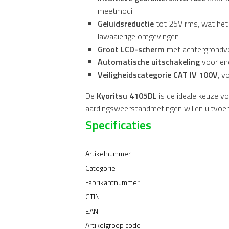
meetmodi
Geluidsreductie
tot 25V rms, wat het 
lawaaierige omgevingen
Groot LCD-scherm
met achtergrondverl
Automatische uitschakeling
voor ene
Veiligheidscategorie CAT IV 100V
, v
De
Kyoritsu 4105DL
is de ideale keuze v
aardingsweerstandmetingen willen uitvoer
Specificaties
Artikelnummer
Categorie
Fabrikantnummer
GTIN
EAN
Artikelgroep code