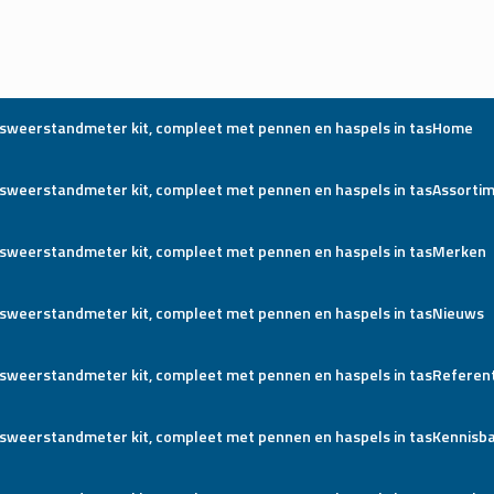
Home
Assorti
Merken
Nieuws
Referent
Kennisb