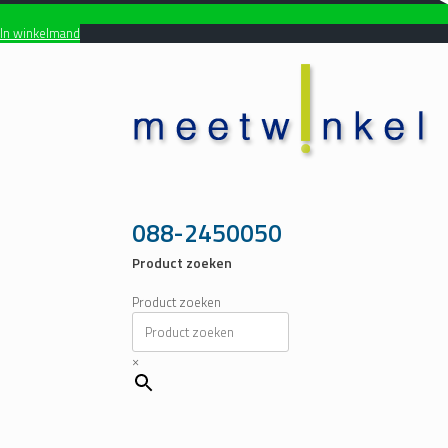
In winkelmand
Ga
naar
de
inhoud
088-2450050
Product zoeken
Product zoeken
×