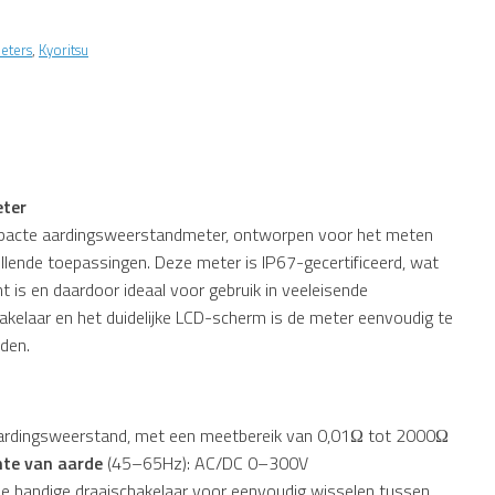
eters
,
Kyoritsu
ter
mpacte aardingsweerstandmeter, ontworpen voor het meten
llende toepassingen. Deze meter is IP67-gecertificeerd, wat
ht is en daardoor ideaal voor gebruik in veeleisende
hakelaar en het duidelijke LCD-scherm is de meter eenvoudig te
den.
ardingsweerstand, met een meetbereik van 0,01Ω tot 2000Ω
hte van aarde
(45–65Hz): AC/DC 0–300V
e handige draaischakelaar voor eenvoudig wisselen tussen