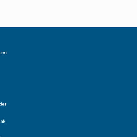
ment
ies
ank