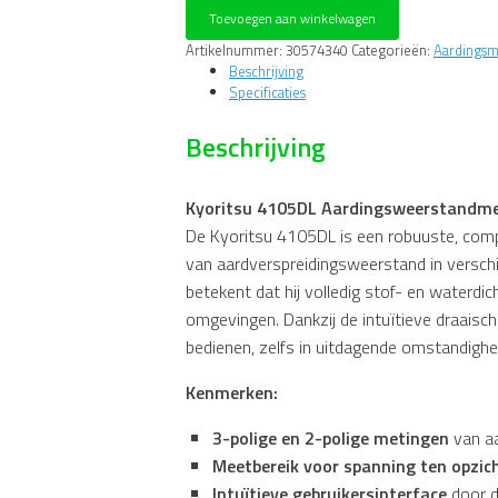
Digitale
Toevoegen aan winkelwagen
Aardverspreidingsweerstandmeter
kit,
Artikelnummer:
30574340
Categorieën:
Aardingsm
compleet
Beschrijving
met
Specificaties
pennen
en
Beschrijving
haspels
in
tas
Kyoritsu 4105DL Aardingsweerstandme
aantal
De Kyoritsu 4105DL is een robuuste, co
van aardverspreidingsweerstand in verschi
betekent dat hij volledig stof- en waterdic
omgevingen. Dankzij de intuïtieve draaisc
bedienen, zelfs in uitdagende omstandighe
Kenmerken:
3-polige en 2-polige metingen
van a
Meetbereik voor spanning ten opzic
Intuïtieve gebruikersinterface
door d