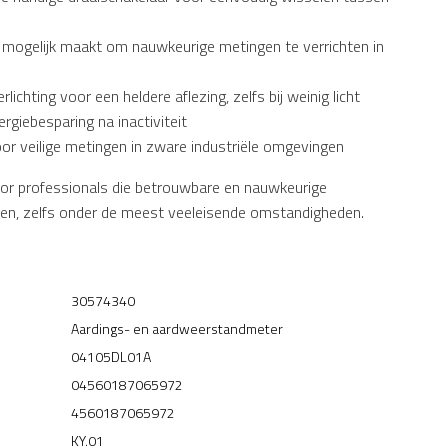
mogelijk maakt om nauwkeurige metingen te verrichten in
ichting voor een heldere aflezing, zelfs bij weinig licht
rgiebesparing na inactiviteit
oor veilige metingen in zware industriële omgevingen
oor professionals die betrouwbare en nauwkeurige
en, zelfs onder de meest veeleisende omstandigheden.
30574340
Aardings- en aardweerstandmeter
04105DL01A
04560187065972
4560187065972
KY.01