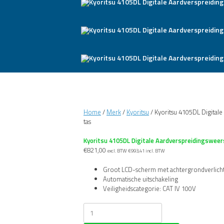
Home
/
Merk
/
Kyoritsu
/ Kyoritsu 4105DL Digital
tas
Kyoritsu 4105DL Digitale Aardverspreidingsweer
€
821,00
excl. BTW
€
993,41
incl. BTW
Groot LCD-scherm met achtergrondverlich
Automatische uitschakeling
Veiligheidscategorie: CAT IV 100V
Kyoritsu
4105DL