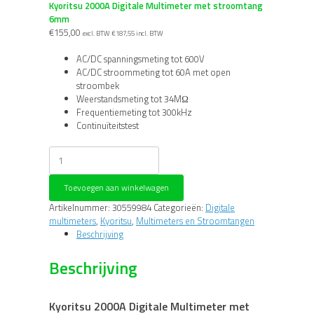
Kyoritsu 2000A Digitale Multimeter met stroomtang
6mm
€
155,00
excl. BTW
€
187,55
incl. BTW
AC/DC spanningsmeting tot 600V
AC/DC stroommeting tot 60A met open
stroombek
Weerstandsmeting tot 34MΩ
Frequentiemeting tot 300kHz
Continuïteitstest
Kyoritsu
2000A
Digitale
Toevoegen aan winkelwagen
Multimeter
met
Artikelnummer:
30559984
Categorieën:
Digitale
stroomtang
multimeters
,
Kyoritsu
,
Multimeters en Stroomtangen
6mm
Beschrijving
aantal
Beschrijving
Kyoritsu 2000A Digitale Multimeter met