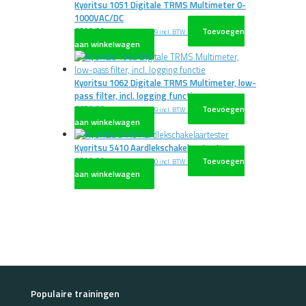
Kyoritsu 1051 Digitale TRMS Multimeter 0-
1000VAC/DC
€
399,00
Toevoegen
excl. BTW
€
482,79
incl. BTW
aan winkelwagen
Kyoritsu 1062 Digitale TRMS Multimeter, low-
pass filter, incl. logging functie
€
639,00
Toevoegen
excl. BTW
€
773,19
incl. BTW
aan winkelwagen
Kyoritsu 5410 Aardlekschakelaartester
€
790,00
Toevoegen
excl. BTW
€
955,90
incl. BTW
aan winkelwagen
Populaire trainingen