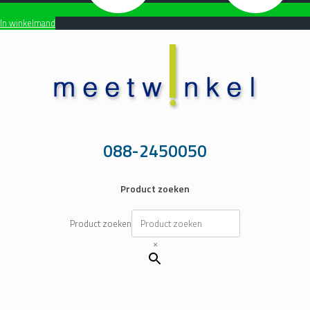
In winkelmand
Ga
naar
de
inhoud
088-2450050
Product zoeken
Product zoeken
×