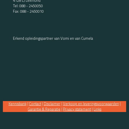
4128 LJ Lexmond
Tel:
088 - 2450050
Fax: 088 - 2450010
Erkend opleidingspartner van Vomi en van Cumela
Kennisbank
|
Contact
|
Disclaimer
|
Verkoop en leveringsvoorwaarden
|
Garantie & Reparatie
|
Privacy statement
|
Links