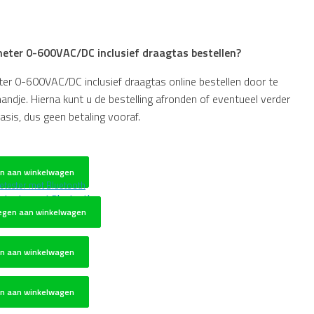
meter 0-600VAC/DC inclusief draagtas bestellen?
er 0-600VAC/DC inclusief draagtas online bestellen door te
ndje. Hierna kunt u de bestelling afronden of eventueel verder
asis, dus geen betaling vooraf.
n aan winkelwagen
ietester met Bluetooth
egen aan winkelwagen
n aan winkelwagen
n aan winkelwagen