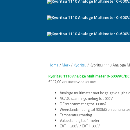
Home
/
Merk
/
Kyoritsu
/ Kyoritsu 1110 Analoge M
Kyoritsu 1110 Analoge Multimeter 0-600VAC/DC 
€
117,00
excl. BTW
€
141,57
incl. BTW
Analoge multimeter met hoge gevoelighei
AC/DC spanningsmeting tot 600V
DC stroommeting tot 300mA
Weerstandsmeting tot 300kΩ en continuïteit
Temperatuurmeting
Valbestendig tot 1 meter
CAT III 300V / CAT II 600V