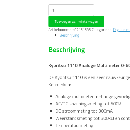
Kyoritsu
1110
Analoge
Toevoegen aan winkelwagen
Multimeter
0-
Artikelnummer:
02151535
Categorieën:
Digitale m
600VAC/DC
Beschrijving
inclusief
draagtas
Beschrijving
aantal
Kyoritsu 1110 Analoge Multimeter 0-6
De Kyoritsu 1110 is een zeer nauwkeurige 
Kenmerken:
Analoge multimeter met hoge gevoelig
AC/DC spanningsmeting tot 600V
DC stroommeting tot 300mA
Weerstandsmeting tot 300kΩ en conti
Temperatuurmeting