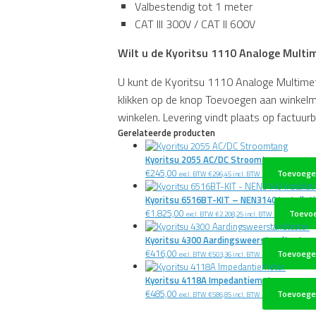
Valbestendig tot 1 meter
CAT III 300V / CAT II 600V
Wilt u de Kyoritsu 1110 Analoge Multi
U kunt de Kyoritsu 1110 Analoge Multimet
klikken op de knop Toevoegen aan winkelma
winkelen. Levering vindt plaats op factuurb
Gerelateerde producten
Kyoritsu 2055 AC/DC Stroomtang
€
245,00
Toevoege
excl. BTW
€
296,45
incl. BTW
Kyoritsu 6516BT-KIT – NEN3140 Installat
€
1.825,00
Toevo
excl. BTW
€
2.208,25
incl. BTW
Kyoritsu 4300 Aardingsweerstandtester
€
416,00
Toevoege
excl. BTW
€
503,36
incl. BTW
Kyoritsu 4118A Impedantiemeter
€
485,00
Toevoege
excl. BTW
€
586,85
incl. BTW