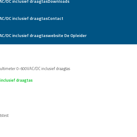
Downloads
Contact
website De Opleider
ultimeter 0-600VAC/DC inclusief draagtas
inclusief draagtas
d
stest