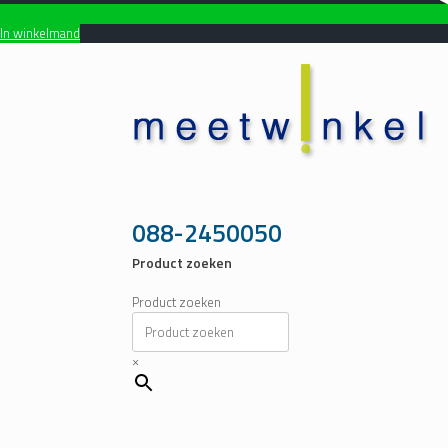
In winkelmand
Ga
naar
de
inhoud
088-2450050
Product zoeken
Product zoeken
×