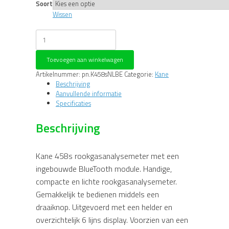
Soort
Wissen
Kane
458S
Rookgasanalysemeter
Toevoegen aan winkelwagen
aantal
Artikelnummer:
pn.K458sNLBE
Categorie:
Kane
Beschrijving
Aanvullende informatie
Specificaties
Beschrijving
Kane 458s rookgasanalysemeter met een
ingebouwde BlueTooth module. Handige,
compacte en lichte rookgasanalysemeter.
Gemakkelijk te bedienen middels een
draaiknop. Uitgevoerd met een helder en
overzichtelijk 6 lijns display. Voorzien van een