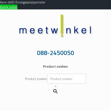
Kane 458S Rookgasanalysemeter
Bekijk opties
Ga
naar
de
inhoud
088-2450050
Product zoeken
Product zoeken
×