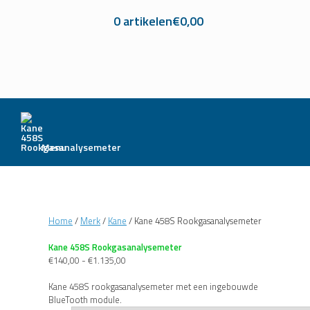
0 artikelen
€0,00
Menu
Home
/
Merk
/
Kane
/ Kane 458S Rookgasanalysemeter
Kane 458S Rookgasanalysemeter
Prijsklasse:
€
140,00
-
€
1.135,00
€140,00
tot
Kane 458S rookgasanalysemeter met een ingebouwde
€1.135,00
BlueTooth module.