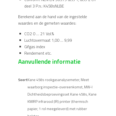
deel 3 P.n.: K458sNLBE
Berekend aan de hand van de ingestelde
waardes en de gemeten waardes:
CO2 0 … 21 Vol.%
Luchtovermaat 1,00 … 9,99
Gifgas index
Rendement etc.
Aanvullende informatie
Soort
Kane 458s rookgasanalysemeter, Meet
waarborg inspectie-overeenkomst, MW-I
Dichtheidsbeproevingsset Kane 458s, Kane
KMIRP infrarood (IR) printer (thermisch
papier, 1 rol meegeleverd) met rubber
holster