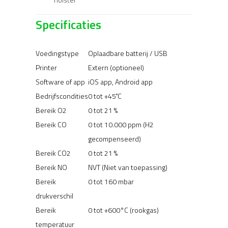
Specificaties
Voedingstype
Oplaadbare batterij / USB
Printer
Extern (optioneel)
Software of app
iOS app, Android app
Bedrijfscondities
0 tot +45˚C
Bereik O2
0 tot 21 %
Bereik CO
0 tot 10.000 ppm (H2
gecompenseerd)
Bereik CO2
0 tot 21 %
Bereik NO
NVT (Niet van toepassing)
Bereik
0 tot 160 mbar
drukverschil
Bereik
0 tot +600°C (rookgas)
temperatuur