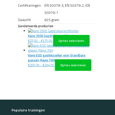
Certificeringen
EN 50379-3, EN 50379-2, EN
50379-1
Gewicht
625 gram
Gerelateerde producten
Kane 3500 Gasdrukverschilmeter
Prijsklasse:
Dit
€
25,00
-
€
375,00
Opties selecteren
€25,00
product
tot
heeft
€375,00
meerdere
Kane EGD gaslekzoeker voor brandbare
variaties.
gassen (Kane 700)
Prijsklasse:
Deze
Dit
€
205,00
-
€
294,00
Opties selecteren
€205,00
optie
product
tot
kan
heeft
€294,00
gekozen
meerdere
worden
variaties.
op
Deze
de
optie
productpagina
kan
gekozen
worden
Populaire trainingen
op