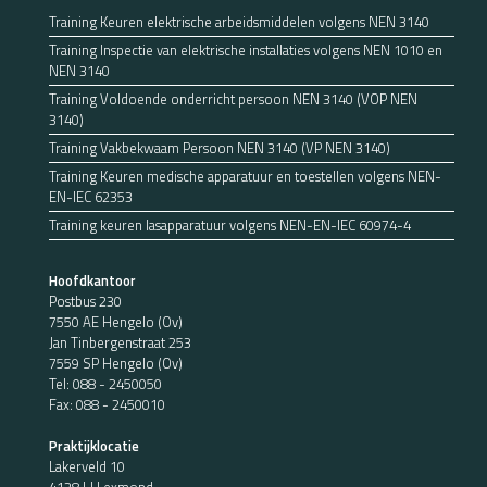
de
Training Keuren elektrische arbeidsmiddelen volgens NEN 3140
productpagina
Training Inspectie van elektrische installaties volgens NEN 1010 en
NEN 3140
Training Voldoende onderricht persoon NEN 3140 (VOP NEN
3140)
Training Vakbekwaam Persoon NEN 3140 (VP NEN 3140)
Training Keuren medische apparatuur en toestellen volgens NEN-
EN-IEC 62353
Training keuren lasapparatuur volgens NEN-EN-IEC 60974-4
Hoofdkantoor
Postbus 230
7550 AE Hengelo (Ov)
Jan Tinbergenstraat 253
7559 SP Hengelo (Ov)
Tel:
088 - 2450050
Fax: 088 - 2450010
Praktijklocatie
Lakerveld 10