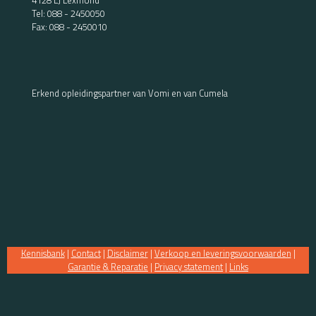
4128 LJ Lexmond
Tel:
088 - 2450050
Fax: 088 - 2450010
Erkend opleidingspartner van Vomi en van Cumela
Kennisbank
|
Contact
|
Disclaimer
|
Verkoop en leveringsvoorwaarden
|
Garantie & Reparatie
|
Privacy statement
|
Links