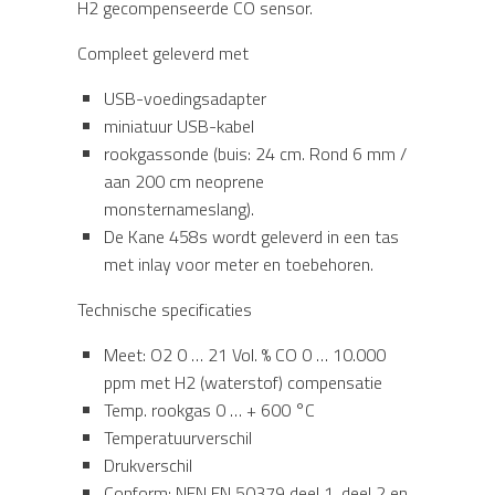
H2 gecompenseerde CO sensor.
Compleet geleverd met
USB-voedingsadapter
miniatuur USB-kabel
rookgassonde (buis: 24 cm. Rond 6 mm /
aan 200 cm neoprene
monsternameslang).
De Kane 458s wordt geleverd in een tas
met inlay voor meter en toebehoren.
Technische specificaties
Meet: O2 0 … 21 Vol. % CO 0 … 10.000
ppm met H2 (waterstof) compensatie
Temp. rookgas 0 … + 600 °C
Temperatuurverschil
Drukverschil
Conform: NEN EN 50379 deel 1, deel 2 en