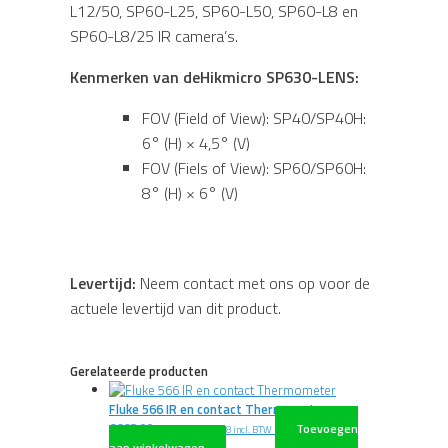
L12/50, SP60-L25, SP60-L50, SP60-L8 en
SP60-L8/25 IR camera’s.
Kenmerken van deHikmicro SP630-LENS:
FOV (Field of View): SP40/SP40H:
6° (H) × 4,5° (V)
FOV (Fiels of View): SP60/SP60H:
8° (H) × 6° (V)
Levertijd:
Neem contact met ons op voor de
actuele levertijd van dit product.
Gerelateerde producten
Fluke 566 IR en contact Thermometer
€
668,00
Toevoegen
excl. BTW
€
808,28
incl. BTW
aan winkelwagen