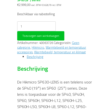
€
2.999,00
excl. BTW
€
3.628,79
incl. BTW
Beschikbaar via nabestelling
Hikmicro
SP630-
LENS
Toevoegen aan winkelwagen
telelens
voor
Artikelnummer:
40063726
Categorieën:
Geen
SP40
categorie
,
Hikmicro
,
Warmtebeeld en temperatuur
(6°)
accessoires
,
Warmtebeeld, temperatuur en klimaat
en
Beschrijving
SP60
(8°)
Beschrijving
series
aantal
De Hikmicro SP630-LENS is een telelens voor
de SP40 (19°) en SP60 (25°) series. Deze
lens is toepasbaar voor de SP40, SP40H,
SP60, SP60H, SP60H-L12, SP60H-L25,
SP60H-L50, SP60H-L8, SP60-L12, SP60-