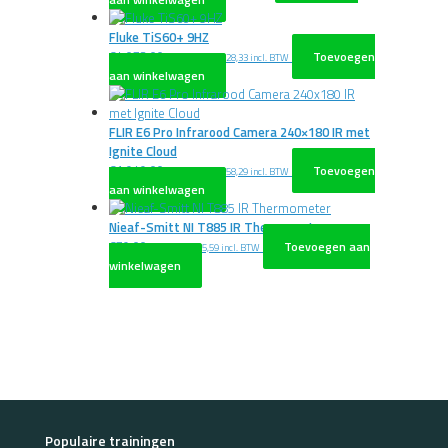
Fluke TiS60+ 9HZ
€
4.073,00
Toevoegen
excl. BTW
€
4.928,33
incl. BTW
aan winkelwagen
FLIR E6 Pro Infrarood Camera 240×180 IR met
Ignite Cloud
€
1.949,00
Toevoegen
excl. BTW
€
2.358,29
incl. BTW
aan winkelwagen
Nieaf-Smitt NI T885 IR Thermometer
€
79,00
Toevoegen aan
excl. BTW
€
95,59
incl. BTW
winkelwagen
Populaire trainingen