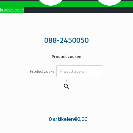
In winkelmand
Ga
naar
de
inhoud
088-2450050
Product zoeken
Product zoeken
×
0 artikelen
€0,00