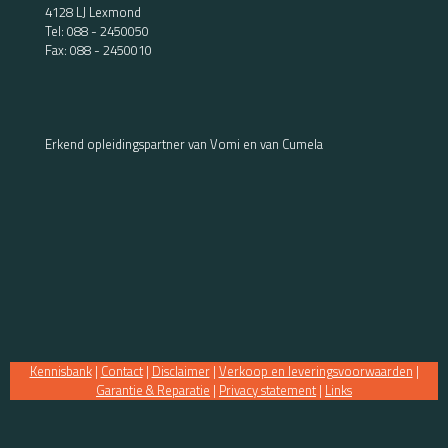
4128 LJ Lexmond
Tel:
088 - 2450050
Fax: 088 - 2450010
Erkend opleidingspartner van Vomi en van Cumela
Kennisbank
|
Contact
|
Disclaimer
|
Verkoop en leveringsvoorwaarden
|
Garantie & Reparatie
|
Privacy statement
|
Links