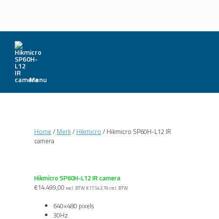
Menu
Home
/
Merk
/
Hikmicro
/ Hikmicro SP60H-L12 IR
camera
Hikmicro SP60H-L12 IR camera
€
14.499,00
excl. BTW
€
17.543,79
incl. BTW
640×480 pixels
30Hz