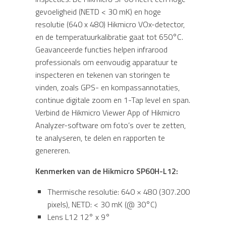
gevoeligheid (NETD < 30 mK) en hoge
resolutie (640 x 480) Hikmicro VOx-detector,
en de temperatuurkalibratie gaat tot 650°C.
Geavanceerde functies helpen infrarood
professionals om eenvoudig apparatuur te
inspecteren en tekenen van storingen te
vinden, zoals GPS- en kompassannotaties,
continue digitale zoom en 1-Tap level en span.
Verbind de Hikmicro Viewer App of Hikmicro
Analyzer-software om foto’s over te zetten,
te analyseren, te delen en rapporten te
genereren.
Kenmerken van de Hikmicro SP60H-L12:
Thermische resolutie: 640 × 480 (307.200
pixels), NETD: < 30 mK (@ 30°C)
Lens L12 12° x 9°