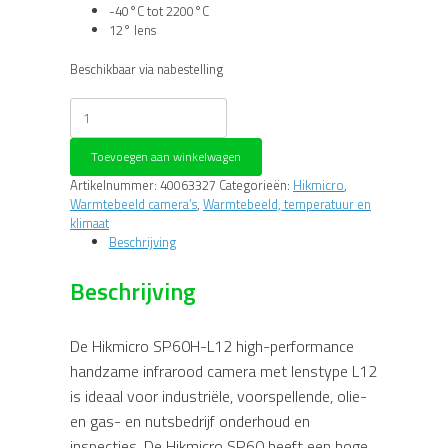
-40°C tot 2200°C
12° lens
Beschikbaar via nabestelling
Hikmicro
SP60H-
L12
Toevoegen aan winkelwagen
IR
camera
Artikelnummer:
40063327
Categorieën:
Hikmicro
,
aantal
Warmtebeeld camera’s
,
Warmtebeeld, temperatuur en
klimaat
Beschrijving
Beschrijving
De Hikmicro SP60H-L12 high-performance
handzame infrarood camera met lenstype L12
is ideaal voor industriële, voorspellende, olie-
en gas- en nutsbedrijf onderhoud en
inspecties. De Hikmicro SP60 heeft een hoge