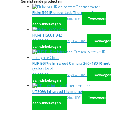
Gerelateerde producten
Fluke 566 IR en contact Thermometer
€
668,00
Toevoegen
excl. BTW
€
808,28
incl. BTW
aan winkelwagen
Fluke TiS60+ 9HZ
€
4.073,00
Toevoegen
excl. BTW
€
4.928,33
incl. BTW
aan winkelwagen
FLIR E6 Pro Infrarood Camera 240×180 IR met
Ignite Cloud
€
1.949,00
Toevoegen
excl. BTW
€
2.358,29
incl. BTW
aan winkelwagen
UT309A Infrarood thermometer
€
120,00
Toevoegen
excl. BTW
€
145,20
incl. BTW
aan winkelwagen