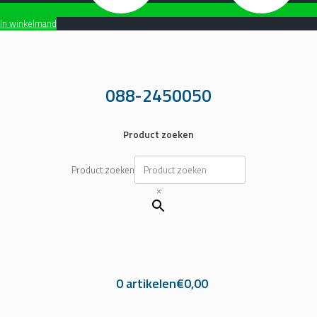
In winkelmand
Ga
naar
de
inhoud
088-2450050
Product zoeken
Product zoeken
×
0 artikelen
€0,00